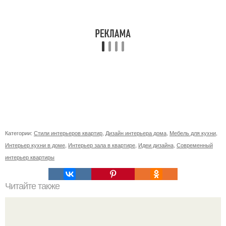
Категории:
Стили интерьеров квартир
,
Дизайн интерьера дома
,
Мебель для кухни
,
Интерьер кухни в доме
,
Интерьер зала в квартире
,
Идеи дизайна
,
Современный
интерьер квартиры
Читайте также