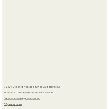
Стильная квартира в светлых приятных тонах.
Преображение в ванной на ул. генерала Григорова, д.
36!
© 2026 Всё об интерьере для дома и квартиры
Контакты
Пользовательское соглашение
Политика конфидециальности
Обратная связь