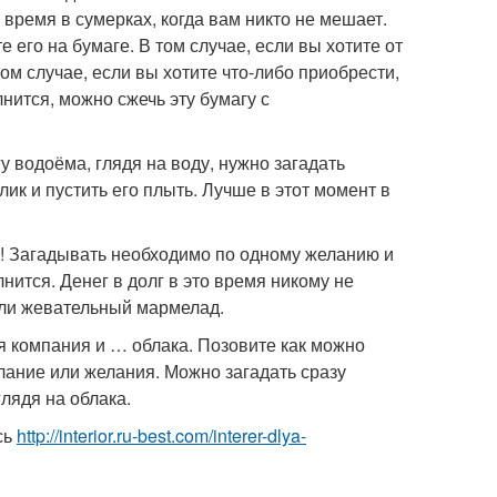
 время в сумерках, когда вам никто не мешает.
е его на бумаге. В том случае, если вы хотите от
том случае, если вы хотите что-либо приобрести,
нится, можно сжечь эту бумагу с
у водоёма, глядя на воду, нужно загадать
лик и пустить его плыть. Лучше в этот момент в
да! Загадывать необходимо по одному желанию и
лнится. Денег в долг в это время никому не
или жевательный мармелад.
я компания и … облака. Позовите как можно
лание или желания. Можно загадать сразу
лядя на облака.
сь
http://interior.ru-best.com/interer-dlya-