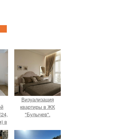
Визуализация
ой
квартиры в ЖК
(24,
"Булычев".
) в