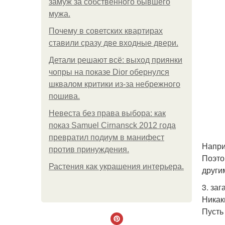
замуж за собственного бывшего
мужа.
Почему в советских квартирах
ставили сразу две входные двери.
Детали решают всё: выход приянки
чопры на показе Dior обернулся
шквалом критики из-за небрежного
пошива.
Невеста без права выбора: как
показ Samuel Cirnansck 2012 года
превратил подиум в манифест
Напри
против принуждения.
Поэто
Растения как украшения интерьера.
други
3. за
Никак
Пусть