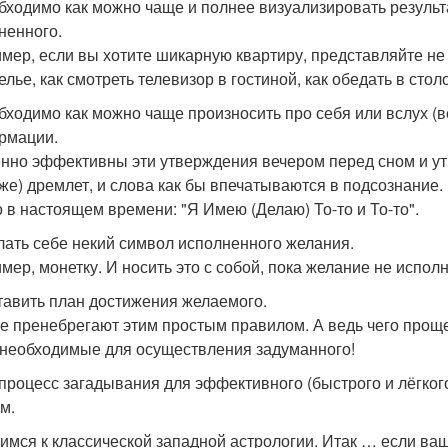
обходимо как можно чаще и полнее визуализировать результа
ненного.
мер, если вы хотите шикарную квартиру, представляйте не т
лье, как смотреть телевизор в гостиной, как обедать в столо
обходимо как можно чаще произносить про себя или вслух 
рмации.
нно эффективны эти утверждения вечером перед сном и утр
уже) дремлет, и слова как бы впечатываются в подсознание.
о в настоящем времени: "Я Имею (Делаю) То-то и То-то".
елать себе некий символ исполненного желания.
мер, монетку. И носить это с собой, пока желание не исполн
ставить план достижения желаемого.
е пренебрегают этим простым правилом. А ведь чего проще
 необходимые для осуществления задуманного!
 процесс загадывания для эффективного (быстрого и лёгког
м.
имся к классической западной астрологии. Итак … если ваш