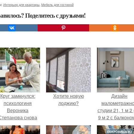
и:
Интерьер для квартиры
,
Мебель для гостиной
авилось? Поделитесь с друзьями!
Круг замкнулся:
Хотите новую
Дизайн
психологиня
лоджию?
малометражн
Вероника
студии 21, 1 м 2 
Степанова снова
9 м 2 с балконом
вышла замуж за
Краснодаре.
собственного