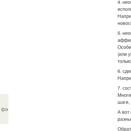
4. не
испол
Напри
новосе
5. не
аффи
Особе
(или 
тольк
6. сд
Напри
7. со
Многи
шаги,
⇦
А вот
разны
Обрат