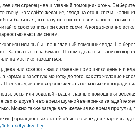
н, лев или стрелец - ваш главный помощник огонь. Выберите
те свечу. Загадайте желание, глядя на огонь свечи. Запишит
либо избавиться, то сразу же сожгите свои записи. Только в 
читайте свою запись при свете свечи. А когда желание испол
дарностью высшим силам.
, скорпион или рыбы - ваш главный помощник вода. На берег
ие. Записать его на бумаге. Потом сделать из записки кораб
 или на мостике находиться.
ец, дева или козерог - ваши главные помощники деньги и е
ь в кармане заветную монетку до того, как это желание испо
ь! При загадывании хорошо жевать несколько виноградин 
знецы, весы или водолей - ваши главные помощники весела
е своих друзей и во время шумной вечеринки загадайте же
лько. Можно также загадывать желания во время прогулки, г
е информационных статей об интерьере для квартиры зде
y/interer-dlya-kvartiry