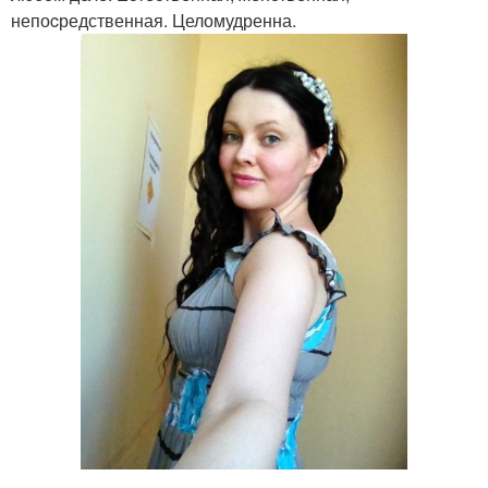
непоcредственная. Целомудренна.