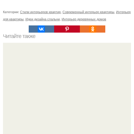
Категории:
Стили интерьеров квартир
,
Современный интерьер квартиры
,
Интерьер
для квартиры
,
Идеи дизайна спальни
,
Интерьер деревянных домов
Читайте также
Заповеди ведической жены: