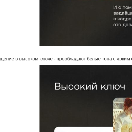
ещение в высоком ключе - преобладают белые тона с ярким 