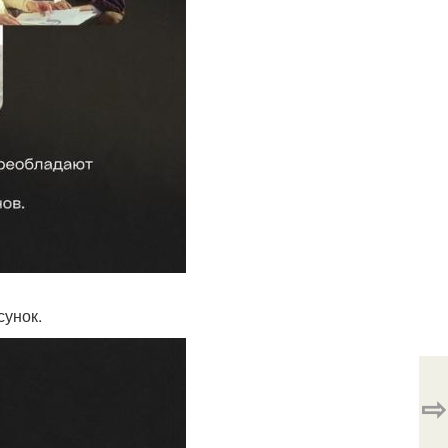
сунок.
⇨