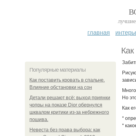
В
лучшие 
главная
интерь
Как
Забит
Популярные материалы
Рисую
завис
Как поставить кровать в спальне.
Влияние обстановки на сон
Много
Но эт
Детали решают всё: выход приянки
чопры на показе Dior обернулся
Как е
шквалом критики из-за небрежного
* опр
пошива.
* как
Невеста без права выбора: как