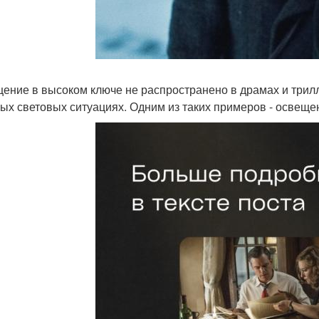
ение в высоком ключе не распространено в драмах и трил
ых световых ситуациях. Одним из таких примеров - освеще