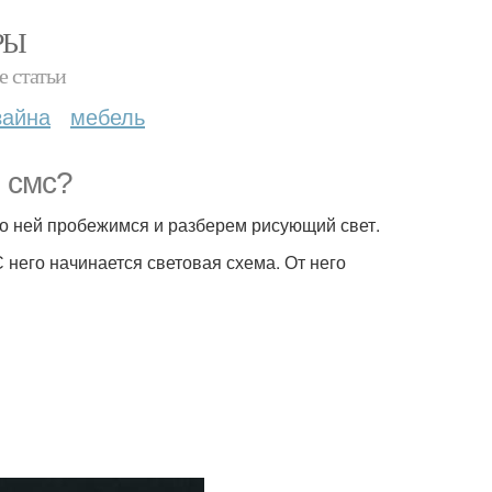
РЫ
е статьи
зайна
мебель
и смс?
по ней пробежимся и разберем рисующий свет.
 него начинается световая схема. От него