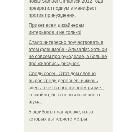
показ Samuel Cirnansck 2012 года
превратил подиум в манифест
против принуждения.
Привет всем дизайнерам
интерьеров и не только!
Стало интересно поучаствовать в
этом флешмобе - Artvsartist, хоть он
не совсем про рукоделие, а больше
про живопись, рисунок.
Среди сосен. Этот дом словно
вырос среди деревьев, и жизнь
здесь течет в собственном ритме -
спокойно, без спешки и лишнего
шума.
5 ошибок в планировке, из-за
которых вы теряете метры.