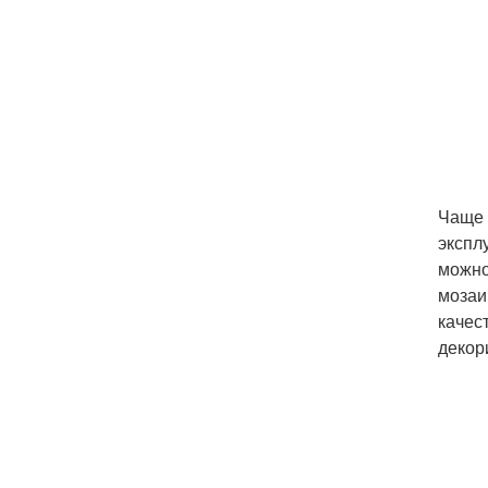
Чаще 
экспл
можно
мозаи
качес
декор