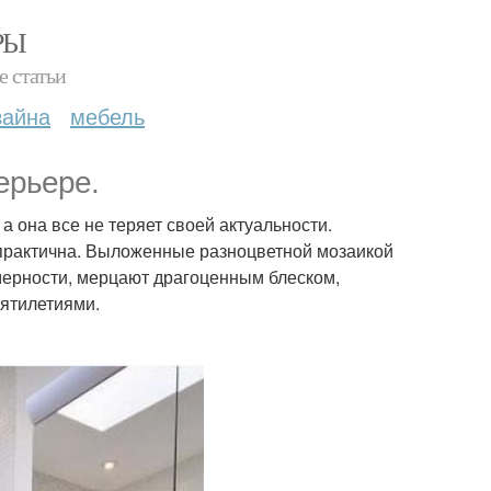
РЫ
е статьи
зайна
мебель
ерьере.
а она все не теряет своей актуальности.
и практична. Выложенные разноцветной мозаикой
мерности, мерцают драгоценным блеском,
сятилетиями.