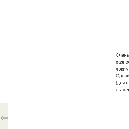
Очень
разно
ярким
Однак
(для 
стане
⇦