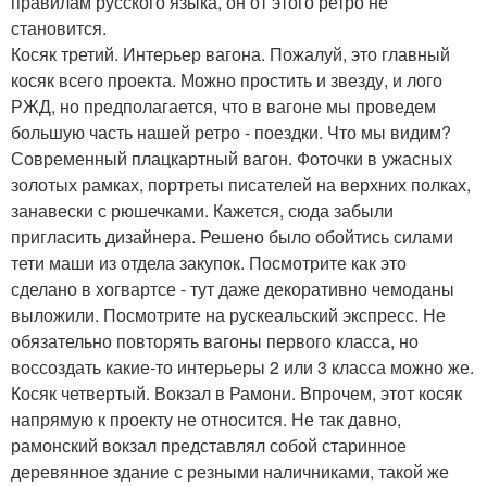
правилам русского языка, он от этого ретро не
становится.
Косяк третий. Интерьер вагона. Пожалуй, это главный
косяк всего проекта. Можно простить и звезду, и лого
РЖД, но предполагается, что в вагоне мы проведем
большую часть нашей ретро - поездки. Что мы видим?
Современный плацкартный вагон. Фоточки в ужасных
золотых рамках, портреты писателей на верхних полках,
занавески с рюшечками. Кажется, сюда забыли
пригласить дизайнера. Решено было обойтись силами
тети маши из отдела закупок. Посмотрите как это
сделано в хогвартсе - тут даже декоративно чемоданы
выложили. Посмотрите на рускеальский экспресс. Не
обязательно повторять вагоны первого класса, но
воссоздать какие-то интерьеры 2 или 3 класса можно же.
Косяк четвертый. Вокзал в Рамони. Впрочем, этот косяк
напрямую к проекту не относится. Не так давно,
рамонский вокзал представлял собой старинное
деревянное здание с резными наличниками, такой же