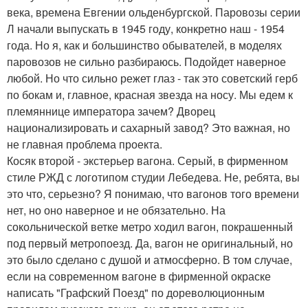
века, времена Евгении ольденбургской. Паровозы серии
Л начали выпускать в 1945 году, конкретно наш - 1954
года. Но я, как и большинство обывателей, в моделях
паровозов не сильно разбираюсь. Подойдет наверное
любой. Но что сильно режет глаз - так это советский герб
по бокам и, главное, красная звезда на носу. Мы едем к
племяннице императора зачем? Дворец
национализировать и сахарный завод? Это важная, но
не главная проблема проекта.
Косяк второй - экстерьер вагона. Серый, в фирменном
стиле РЖД с логотипом студии Лебедева. Не, ребята, вы
это что, серьезно? Я понимаю, что вагонов того времени
нет, но оно наверное и не обязательно. На
сокольнической ветке метро ходил вагон, покрашенный
под первый метропоезд. Да, вагон не оригинальный, но
это было сделано с душой и атмосферно. В том случае,
если на современном вагоне в фирменной окраске
написать "Графский Поезд" по дореволюционным