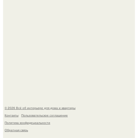
про живопись, рисунок.
Квартира дипломата. Дизайнер Татьяна Сорокина -
Ильина создала классический интерьер для возрастной
пары в квартире площадью 82, 5 кв.
© 2026 Всё об интерьере для дома и квартиры
Контакты
Пользовательское соглашение
Политика конфидециальности
Обратная связь