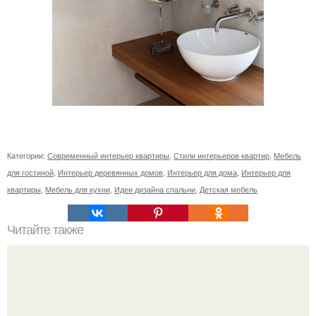
Категории:
Современный интерьер квартиры
,
Стили интерьеров квартир
,
Мебель
для гостиной
,
Интерьер деревянных домов
,
Интерьер для дома
,
Интерьер для
квартиры
,
Мебель для кухни
,
Идеи дизайна спальни
,
Детская мебель
Читайте также