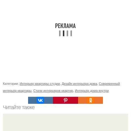
Категории:
Интерьер квартиры студии
,
Дизайн интерьера дома
,
Современный
интерьер квартиры
,
Стили интерьеров квартир
,
Интерьер дома внутри
Читайте также