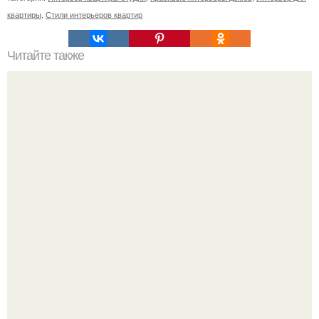
квартиры
,
Стили интерьеров квартир
Читайте также
Цветы на холодильнике можно или нет. Можно ли
ставить цветы на холодильник?