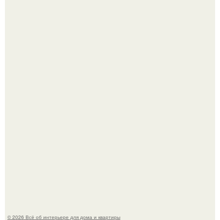
В Японии бесплатно раздают дома самураев - звучит как
план на новую жизнь.
"Ух, Заморочился же Дизайнер", - подумала я, когда
зашла в кафе - бар "слезы березы".
© 2026 Всё об интерьере для дома и квартиры