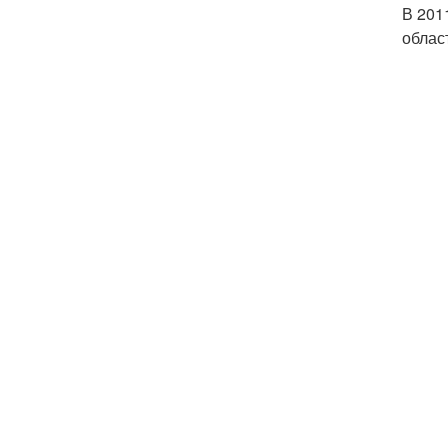
В 201
облас