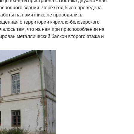
ьцо входа и пристроена с Востока двухэтажная
основного здания. Через год была проведена
аботы на памятнике не проводились.
щенная с территории кирилло-белозерского
чалось тем, что на нем при приспособлении на
ирован металлический балкон второго этажа и