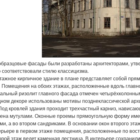
 образцовые фасады были разработаны архитекторами, утв
о соответствовали стилю классицизма.
тажное кирпичное здание в плане представляет собой пря
. Помещения на обоих этажах, расположенные вдоль главн
альный ризолит главного фасада отмечен четырёхколонным 
ном декоре использованы мотивы позднеклассической архи
 Под кровлей здания проходит трехчастный карниз, нависаю
ена мутулами. Оконные проемы прямоугольную форму име
ми, а во втором сандриками. В основании окон второго этаж
ерьере в первом этаже помещения, расположенные по вос
орой этаж ведет каменная лестница. В интерьере сохранили