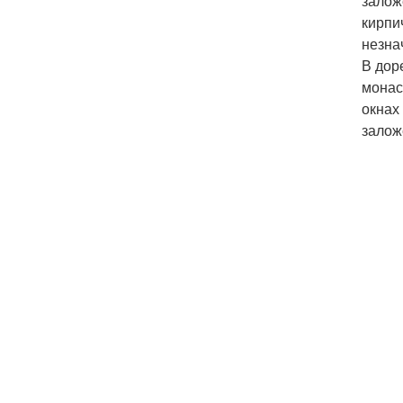
залож
кирпи
незна
В дор
монас
окнах
залож