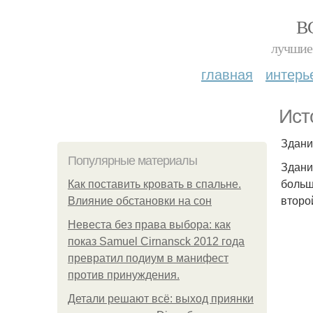
В
лучшие 
главная
интерь
Ист
Здани
Популярные материалы
Здани
больш
Как поставить кровать в спальне.
второ
Влияние обстановки на сон
Невеста без права выбора: как
показ Samuel Cirnansck 2012 года
превратил подиум в манифест
против принуждения.
Детали решают всё: выход приянки