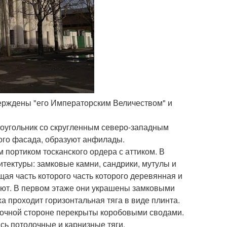
ерждены "его Императорским Величеством" и
моугольник со скругленным северо-западным
ого фасада, образуют анфилады.
портиком тосканского ордера с аттиком. В
тектуры: замковые камни, сандрики, мутулы и
щая часть которого часть которого деревянная и
ют. В первом этаже они украшены замковыми
а проходит горизонтальная тяга в виде плинта.
точной стороне перекрыты коробовыми сводами.
сь потолочные и карнизные тяги.