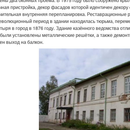
ены два оконных проёма. В 1975 году было сооружено крыл
чная пристройка, декор фасадов которой идентичен декору 
чительная внутренняя перепланировка. Реставрационные р
еволюционный период в здании находилась тюрьма, переме
тыря в город в 1876 году. Здание казённого ведомства отли
 были установлены металлические решётки, а также демонт
ен выход на балкон.