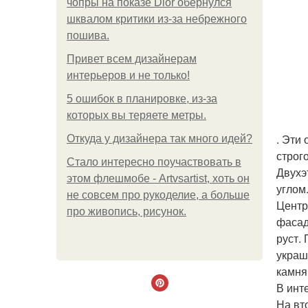
чопры на показе Dior обернулся
шквалом критики из-за небрежного
пошива.
Привет всем дизайнерам
интерьеров и не только!
5 ошибок в планировке, из-за
которых вы теряете метры.
. Эти
Откуда у дизайнера так много идей?
строг
Стало интересно поучаствовать в
Двухэ
этом флешмобе - Artvsartist, хоть он
углом
не совсем про рукоделие, а больше
Центр
про живопись, рисунок.
фасад
руст.
украш
камня
В инт
На вт