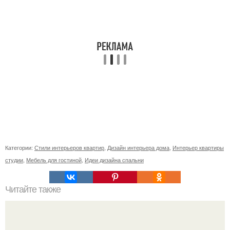
Категории:
Стили интерьеров квартир
,
Дизайн интерьера дома
,
Интерьер квартиры
студии
,
Мебель для гостиной
,
Идеи дизайна спальни
Читайте также