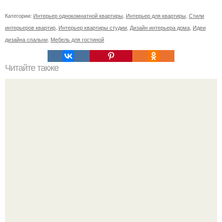
Категории:
Интерьер однокомнатной квартиры
,
Интерьер для квартиры
,
Стили
интерьеров квартир
,
Интерьер квартиры студии
,
Дизайн интерьера дома
,
Идеи
дизайна спальни
,
Мебель для гостиной
Читайте также
Сколько сохнут обои на флизелиновой основе после
поклейки. Когда высохнет клей?