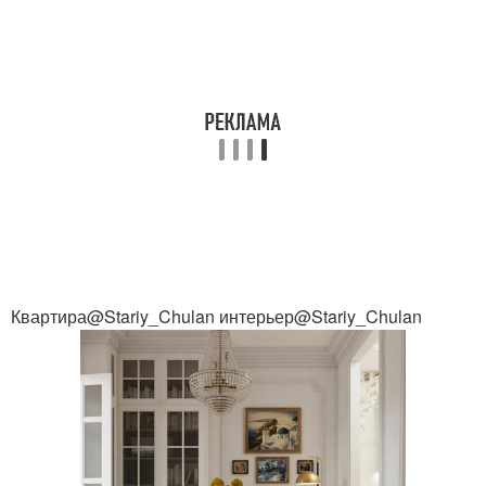
Квартира@Stariy_Chulan интерьер@Stariy_Chulan