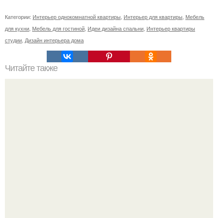
Категории:
Интерьер однокомнатной квартиры
,
Интерьер для квартиры
,
Мебель
для кухни
,
Мебель для гостиной
,
Идеи дизайна спальни
,
Интерьер квартиры
студии
,
Дизайн интерьера дома
Читайте также
Ваза из бутылки. Приступаем к уроку