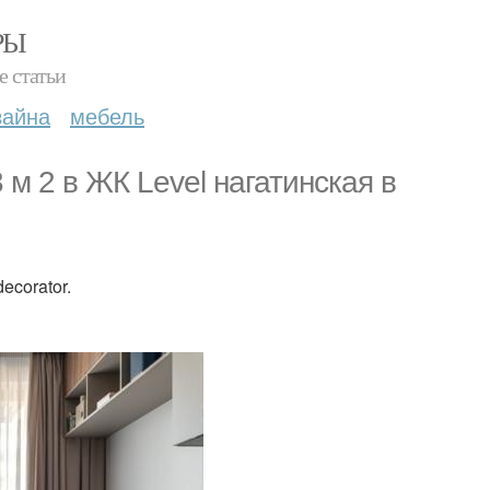
РЫ
е статьи
зайна
мебель
м 2 в ЖК Level нагатинская в
ecorator.