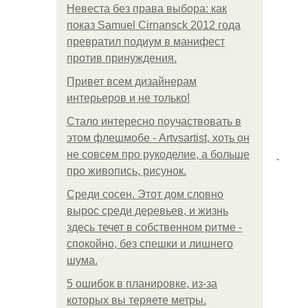
Невеста без права выбора: как
показ Samuel Cirnansck 2012 года
превратил подиум в манифест
против принуждения.
Привет всем дизайнерам
интерьеров и не только!
Стало интересно поучаствовать в
этом флешмобе - Artvsartist, хоть он
.
не совсем про рукоделие, а больше
про живопись, рисунок.
Среди сосен. Этот дом словно
вырос среди деревьев, и жизнь
здесь течет в собственном ритме -
спокойно, без спешки и лишнего
шума.
5 ошибок в планировке, из-за
которых вы теряете метры.