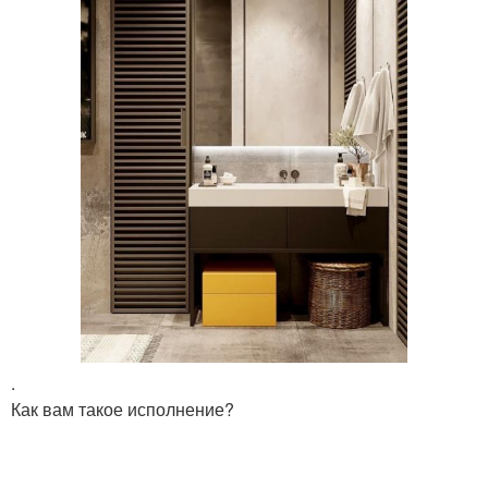
.
Как вам такое исполнение?