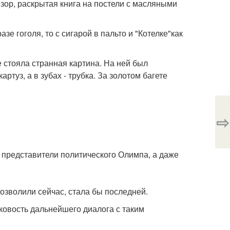
зор, раскрытая книга на постели с масляными
зе гоголя, то с сигарой в пальто и "Котелке"как
е стояла странная картина. На ней был
ртуз, а в зубах - трубка. За золотом багете
⇨
е представители политического Олимпа, а даже
позволили сейчас, стала бы последней.
иковость дальнейшего диалога с таким