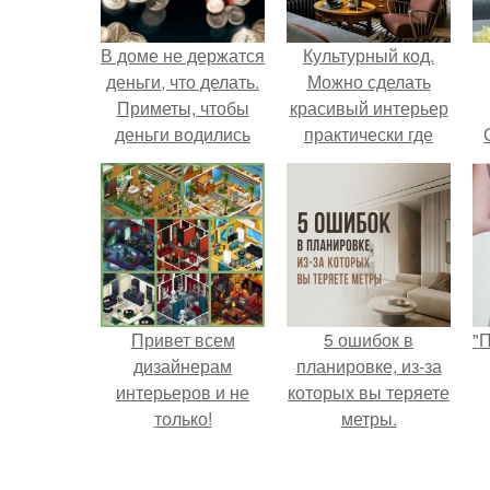
В доме не держатся
Культурный код.
деньги, что делать.
Можно сделать
Приметы, чтобы
красивый интерьер
деньги водились
практически где
угодно.
Привет всем
5 ошибок в
"
дизайнерам
планировке, из-за
интерьеров и не
которых вы теряете
только!
метры.
с