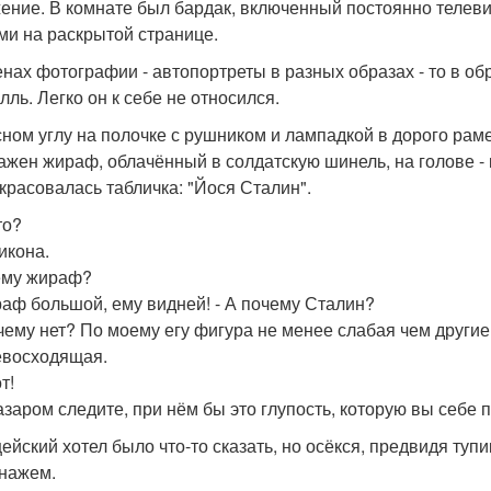
ение. В комнате был бардак, включенный постоянно телеви
ми на раскрытой странице.
нах фотографии - автопортреты в разных образах - то в обра
лль. Легко он к себе не относился.
сном углу на полочке с рушником и лампадкой в дорого рам
ажен жираф, облачённый в солдатскую шинель, на голове - ка
красовалась табличка: "Йося Сталин".
то?
икона.
ему жираф?
раф большой, ему видней! - А почему Сталин?
очему нет? По моему егу фигура не менее слабая чем други
евосходящая.
т!
базаром следите, при нём бы это глупость, которую вы себе 
ейский хотел было что-то сказать, но осёкся, предвидя туп
нажем.