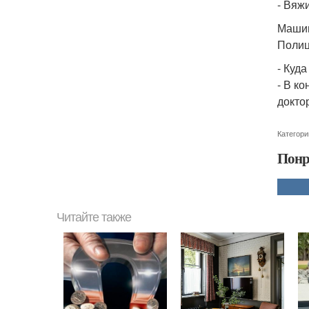
- Вяж
Машин
Полиц
- Куд
- В к
докто
Категори
Понр
Читайте также