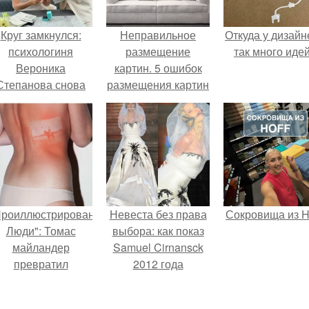
Круг замкнулся:
Неправильное
Откуда у дизайн
психологиня
размещение
так много иде
Вероника
картин. 5 ошибок
Степанова снова
размещения картин
вышла замуж за
на стенах
собственного
бывшего мужа.
Проиллюстрированные
Невеста без права
Сокровища из Ho
Люди": Томас
выбора: как показ
майландер
Samuel Cirnansck
превратил
2012 года
олнечные ожоги в
превратил подиум
арт - объект.
в манифест против