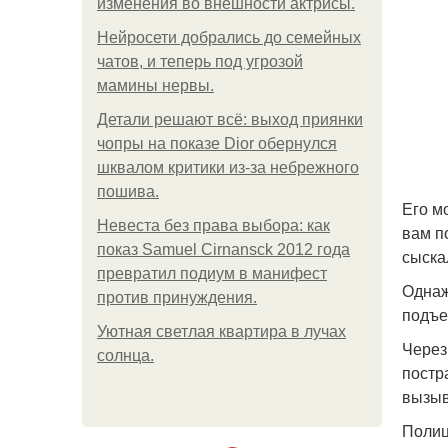
изменения во внешности актрисы.
Нейросети добрались до семейных
чатов, и теперь под угрозой
мамины нервы.
Детали решают всё: выход приянки
чопры на показе Dior обернулся
шквалом критики из-за небрежного
пошива.
Его м
Невеста без права выбора: как
вам п
показ Samuel Cirnansck 2012 года
сыска
превратил подиум в манифест
Однаж
против принуждения.
подъе
Уютная светлая квартира в лучах
Через
солнца.
постр
вызыв
Полиц