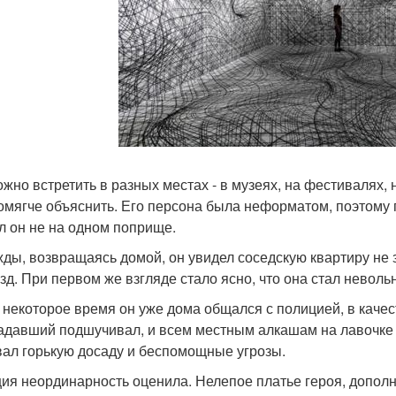
ожно встретить в разных местах - в музеях, на фестивалях, н
омягче объяснить. Его персона была неформатом, поэтому 
л он не на одном поприще.
ды, возвращаясь домой, он увидел соседскую квартиру не 
зд. При первом же взгляде стало ясно, что она стал невол
 некоторое время он уже дома общался с полицией, в качес
адавший подшучивал, и всем местным алкашам на лавочке 
ал горькую досаду и беспомощные угрозы.
ия неординарность оценила. Нелепое платье героя, допол