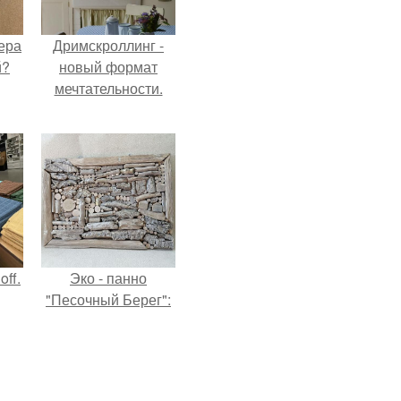
ера
Дримскроллинг -
й?
новый формат
мечтательности.
ff.
Эко - панно
"Песочный Берег":