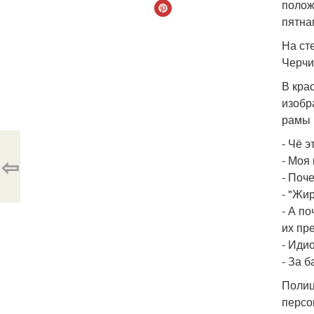
полож
пятна
На сте
Черчи
В кра
изобр
рамы 
- Чё э
⇦
- Моя 
- Поч
- "Жи
- А п
их пр
- Идио
- За 
Полиц
персо