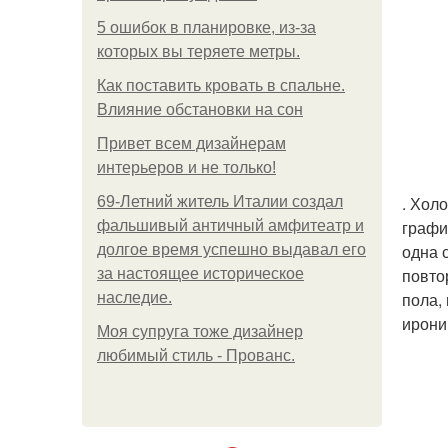
5 ошибок в планировке, из-за
которых вы теряете метры.
Как поставить кровать в спальне.
Влияние обстановки на сон
Привет всем дизайнерам
интерьеров и не только!
. Хол
69-Летний житель Италии создал
графи
фальшивый античный амфитеатр и
одна 
долгое время успешно выдавал его
повто
за настоящее историческое
пола,
наследие.
ирони
Моя супруга тоже дизайнер
любимый стиль - Прованс.