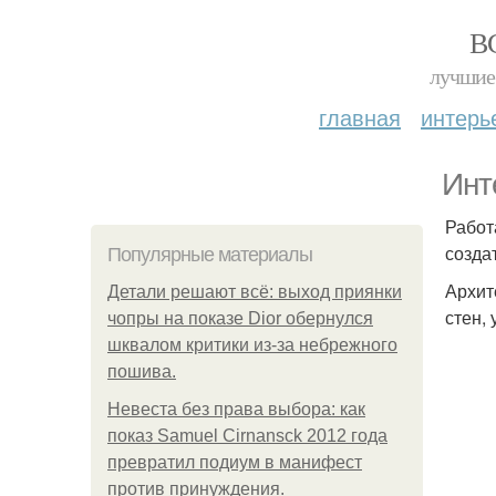
В
лучшие 
главная
интерь
Инт
Работ
созда
Популярные материалы
Архит
Детали решают всё: выход приянки
стен,
чопры на показе Dior обернулся
шквалом критики из-за небрежного
пошива.
Невеста без права выбора: как
показ Samuel Cirnansck 2012 года
превратил подиум в манифест
против принуждения.