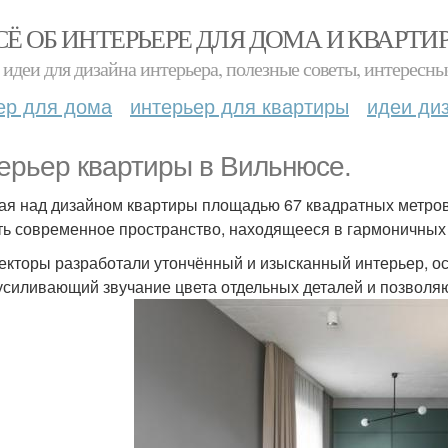
СЁ ОБ ИНТЕРЬЕРЕ ДЛЯ ДОМА И КВАРТИ
идеи для дизайна интерьера, полезные советы, интересны
ер для дома
интерьер для квартиры
идеи ди
ерьер квартиры в Вильнюсе.
ая над дизайном квартиры площадью 67 квадратных метров 
ть современное пространство, находящееся в гармоничных
екторы разработали утончённый и изысканный интерьер, о
 усиливающий звучание цвета отдельных деталей и позвол