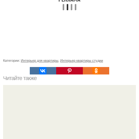
Категории:
Интерьер для квартиры
,
Интерьер квартиры студии
Читайте также
20 простых приемов, как сделать маленькую комнату