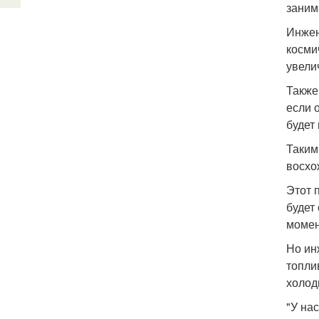
заним
Инжен
косми
увели
Также
если 
будет 
Таким
восхо
Этот 
будет
момен
Но ин
топлив
холод
"У нас