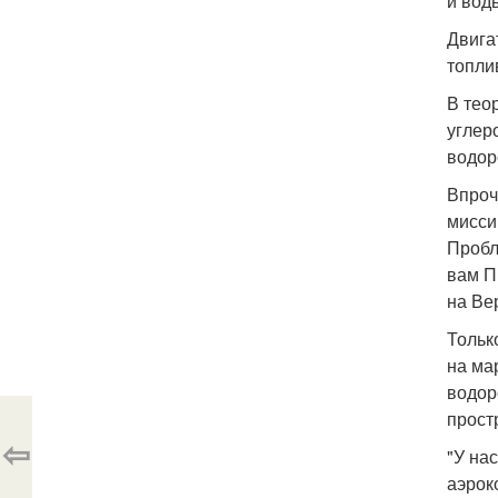
и вод
Двига
топлив
В тео
углер
водор
Впроч
мисси
Пробл
вам П
на Ве
Тольк
на ма
водор
прост
⇦
"У на
аэрок