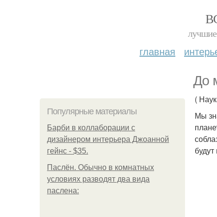
В
лучшие 
главная
интерь
До 
( Нау
Популярные материалы
Мы зн
плане
Барби в коллаборации с
собла
дизайнером интерьера Джоанной
будут
гейнс - $35.
Паслён. Обычно в комнатных
условиях разводят два вида
паслена: