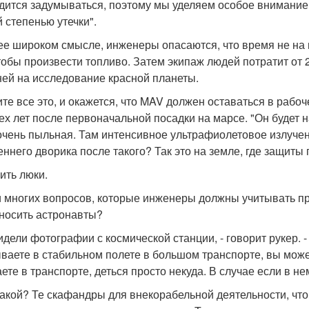
дится задумываться, поэтому мы уделяем особое внимание 
й степенью утечки".
ее широком смысле, инженеры опасаются, что время не на и
чтобы произвести топливо. Затем экипаж людей потратит от 2
ней на исследование красной планеты.
те все это, и окажется, что MAV должен оставаться в рабоч
ех лет после первоначальной посадки на марсе. "Он будет н
 очень пыльная. Там интенсивное ультрафиолетовое излуче
еннего дворика после такого? Так это на земле, где защиты 
ить люки.
 многих вопросов, которые инженеры должны учитывать пр
 носить астронавты?
идели фотографии с космической станции, - говорит рукер. -
ваете в стабильном полете в большом транспорте, вы может
аете в транспорте, деться просто некуда. В случае если в н
какой? Те скафандры для внекорабельной деятельности, что