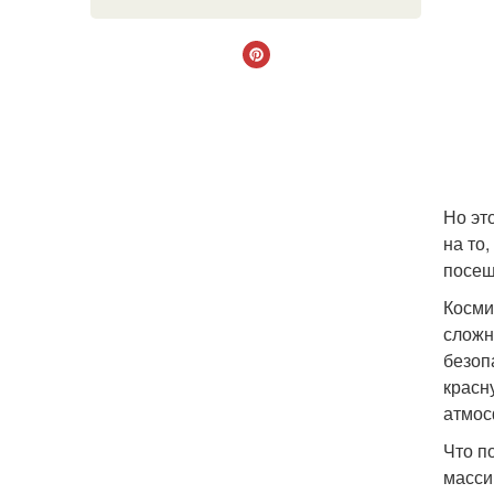
Но эт
на то
посещ
Косми
сложн
безоп
красн
атмос
Что п
масси