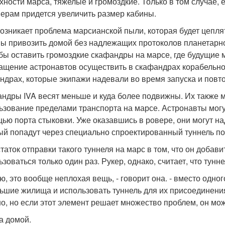
хности марса, тяжелые и громоздкие. Только в том случае, 
ерам придется увеличить размер кабины.
озникает проблема марсианской пыли, которая будет цеплят
ы привозить домой без надлежащих протоколов планетарно
бы оставить громоздкие скафандры на марсе, где будущие м
ащение астронавтов осуществить в скафандрах корабельной
ндрах, которые экипажи надевали во время запуска и повт
ндры IVA весят меньше и куда более подвижны. Их также м
ьзование пределами транспорта на марсе. Астронавты могут
ью порта стыковки. Уже оказавшись в ровере, они могут над
ый попадут через специально спроектированный туннель п
таток отправки такого туннеля на марс в том, что он добав
ьзоваться только один раз. Рукер, однако, считает, что тун
ю, это вообще неплохая вещь, - говорит она. - вместо одн
ьшие жилища и использовать туннель для их присоединения
о, но если этот элемент решает множество проблем, он мо
а домой.