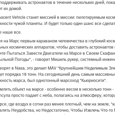
 поддерживать астронавтов в течение нескольких дней, пока
ет их домой.
Ascent Vehicle станет миссией в миссии: пилотируемым кос
хности чужой планеты. И будет только один шанс все сдела
е наше все.
я на Марс первым караваном человечества в глубокий косм
ьных космических аппаратов, чтобы доставить астронавтов и
ите Пытаться Завести Двигатели на Марсе в Своем Скафан
ыльной Погоды", - говорит Мишель рукер, системный инжен
оворят в Nasa, это делает MAV "Крупнейшим Неделимым Эле
дет порядка 18 тонн. На сегодняшний день самым массивны
хность марса, был однотонный марсоход "Кьюриосити".
млить объект на марсе - особенно весом в несколько тонн - 
апсула просто падает с неба, полагаясь на атмосферу, котор
рсе, где воздух в сотни раз менее плотный, чем на земле, 
влять Неудобства, но Недостаточно, Чтобы Извлечь Что-то 