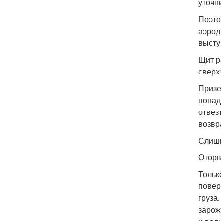
уточн
Поэто
аэрод
высту
Щит р
сверх
Призе
понад
отвез
возвр
Слишк
Оторв
Только
повер
груза
зарож