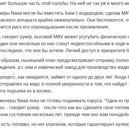
ает большую часть этой палубы. На ней не так уж и много м
еры Nasa могли бы вместить баки с водородом, сделав MAV
ческого аппарата крайне нежелательно. Они беспокоятся, ч
чится риск его опрокидывания после приземления.
, говорит рукер, высокий MAV может усугубить физическую н
один или несколько из них станут недееспособными в ходе
последнее, что они бы хотели. Легкий доступ в приоритете б
 образом, нынешний план предусматривает отправку полно
ждения, а с ним и химический завод для производства жидк
процесс, как ожидается, займет от одного до двух лет. Когд
 отправлен на марс в полной уверенности в том, что найду
та подъема их в космос.
женеры Nasa пока не готовы поднимать паруса. "Одна из пр
о, - говорит рукер. - после того как вы сделаете свое топл
ном состоянии несколько лет, прежде чем оно вам понадоби
 есть топливо, но нет клапанов, которые гарантируют нулеву