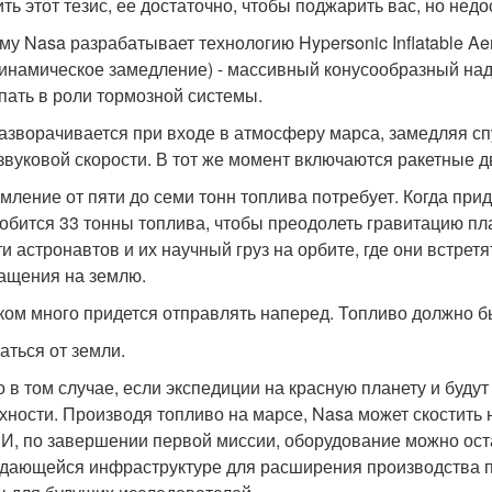
ить этот тезис, ее достаточно, чтобы поджарить вас, но нед
му Nasa разрабатывает технологию Hypersonic Inflatable Ae
инамическое замедление) - массивный конусообразный над
пать в роли тормозной системы.
азворачивается при входе в атмосферу марса, замедляя сп
звуковой скорости. В тот же момент включаются ракетные 
мление от пяти до семи тонн топлива потребует. Когда при
обится 33 тонны топлива, чтобы преодолеть гравитацию пл
ти астронавтов и их научный груз на орбите, где они встрет
ащения на землю.
ом много придется отправлять наперед. Топливо должно б
аться от земли.
 в том случае, если экспедиции на красную планету и будут 
хности. Производя топливо на марсе, Nasa может скостить 
. И, по завершении первой миссии, оборудование можно ост
дающейся инфраструктуре для расширения производства по 