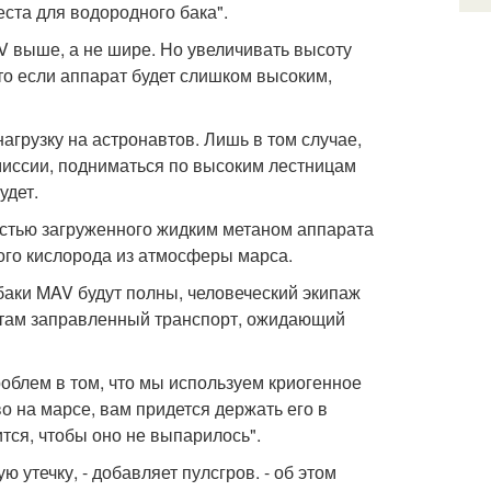
еста для водородного бака".
 выше, а не шире. Но увеличивать высоту
то если аппарат будет слишком высоким,
агрузку на астронавтов. Лишь в том случае,
 миссии, подниматься по высоким лестницам
удет.
стью загруженного жидким метаном аппарата
ого кислорода из атмосферы марса.
а баки MAV будут полны, человеческий экипаж
т там заправленный транспорт, ожидающий
облем в том, что мы используем криогенное
иво на марсе, вам придется держать его в
тся, чтобы оно не выпарилось".
ю утечку, - добавляет пулсгров. - об этом