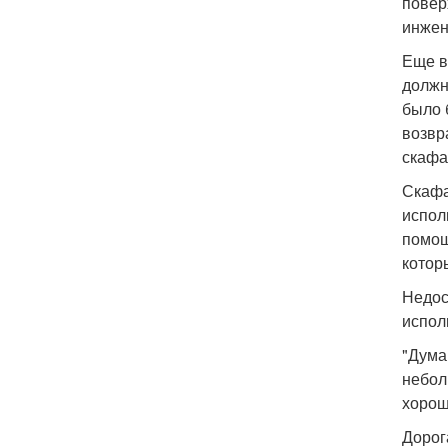
повер
инжен
Еще в
должн
было 
возвр
скафа
Скафа
испол
помощ
котор
Недос
испол
"Дума
небол
хорош
Дорог