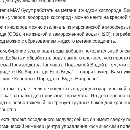
ы для будущих исследователей.
тели MAV будут работать на метане и жидком кислороде. В
а - углерод, водород и кислород - можно найти на красной п
рии кислород можно извлекать из марсианской атмосферы,
ода (CO2), и из жидкой и замороженной воды (H2O), погреб
од можно с образованием жидкого метана соединить.
ем, бурение земли ради воды добавит нежелательный элеме
ю. Добыть и обработать воду намного сложнее, чем просто
ема Производства Топлива с Подземной Водой в том, что 
ридется Выбирать, где Есть Вода", - говорит рукер. Вам нуж
ршине Коренных Пород, все Будет Напрасно".
о в том случае, если не извлекать водород из марсианской 
рс как затравка для производства метана. Но для первонач
од не особо тяжелый, он требует крупных баков для хранен
ранства.
с есть проект посадочного модуля; сейчас он имеет сверху пл
осмический инженер центра управления космическими поле