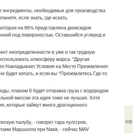
се ингредиенты, необходимые для производства
ланете, если знать, где искать.
 которая на 95% представлена диоксидом
енной под поверхностью. Оставшийся углерод и
нт неопределенности в уже и так трудную
 использовать атмосферу марса. "Другая
это Накладывает Условия на Место Приземления:
но будет копать, и если вы "Приземлитесь Где-то
воды, планом б будет отправка груза с водородом
альной миссии эта идея тоже не лучшая. Хотя
ия, которые займут много драгоценного
⇨
оскую палубу, - говорит тара пулсгров,
тами Маршалла при Nasa. - сейчас MAV