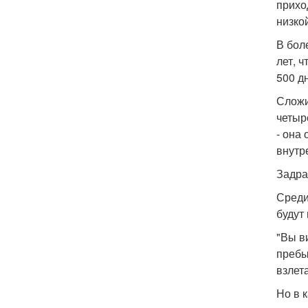
прихо
низко
В бол
лет, 
500 д
Сложи
четыр
- она
внутр
Задра
Среди
будут
"Вы в
пребы
взлет
Но в 