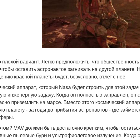
о плохой вариант. Легко предположить, что общественность
, чтобы оставить астронавтов загнивать на другой планете.
ению красной планеты будет, безусловно, отлет с нее.
ческий аппарат, который Nasa будет строить для этой задачи
ую инженерную задачу. Когда он полностью заправлен, он с
асно приземлить на марсе. Вместо этого космический аппар
ую планету - за годы до прибытия астронавтов - где займе
феры.
отом? MAV должен быть достаточно крепким, чтобы остатьс
вные пылевые бури и ультрафиолетовое излучение. Когда эт