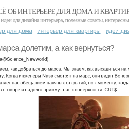
СЁ ОБ ИНТЕРЬЕРЕ ДЛЯ ДОМА И КВАРТИ
идеи для дизайна интерьера, полезные советы, интересны
ер для дома
интерьер для квартиры
идеи ди
марса долетим, а как вернуться?
ка@Science_Newworld).
аем, как добраться до марса. Мы знаем, как высадиться на 
ту. Когда инженеры Nasa смотрят на марс, они видят Венер
зняет нас обещанием научных открытий, но к моменту, когд
 в сговоре и надолго прижмут нас к поверхности. CUT$.