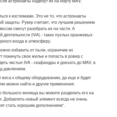
если астронавты наденут их на борту MAV,
ься к костюмами. Это не то, что астронавты
й защиты. Рукер считает, что лучшим решением
иссии смогут разобрать их на части. А
 деятельности (IVA) - таких пухлых оранжевых
орного входа в атмосферу.
ожно избавить от пыли, ограничив их
 покинуть свое жилье и попасть в ровер с
еть чистые IVA - скафандры и доехать до MAV, в
од давлением.
ит веса к общему оборудованию, да еще и будет
нелю можно найти и другие применения.
ого большого жилища вы можете разделить его на
. Добавлять новый элемент всегда не очень
жет стать хорошим дополнением".