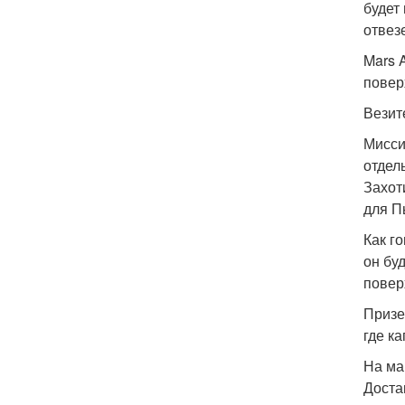
будет
отвез
Mars 
повер
Везит
Мисси
отдел
Захот
для П
Как г
он бу
повер
Призе
где к
На ма
Доста