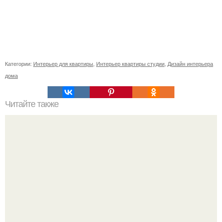
Категории:
Интерьер для квартиры
,
Интерьер квартиры студии
,
Дизайн интерьера
дома
Читайте также
Резьба по дереву в стиле барокко. Резьба по дереву:
стилистические направления и характерные узоры.