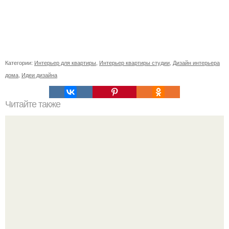
Категории:
Интерьер для квартиры
,
Интерьер квартиры студии
,
Дизайн интерьера
дома
,
Идеи дизайна
Читайте также
Сколько сохнут обои на флизелиновой основе после
поклейки. Когда высохнет клей?