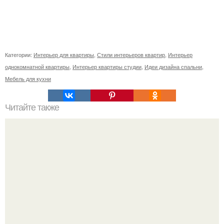
Категории:
Интерьер для квартиры
,
Стили интерьеров квартир
,
Интерьер
однокомнатной квартиры
,
Интерьер квартиры студии
,
Идеи дизайна спальни
,
Мебель для кухни
Читайте также
11 рецептов сахарной глазури, чтобы подойти творчески
к украшению печенюшек.