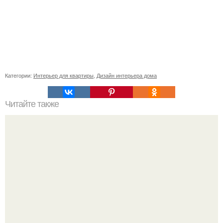
Категории:
Интерьер для квартиры
,
Дизайн интерьера дома
Читайте также
Василий колотев. Жанр: бытовое искусство.