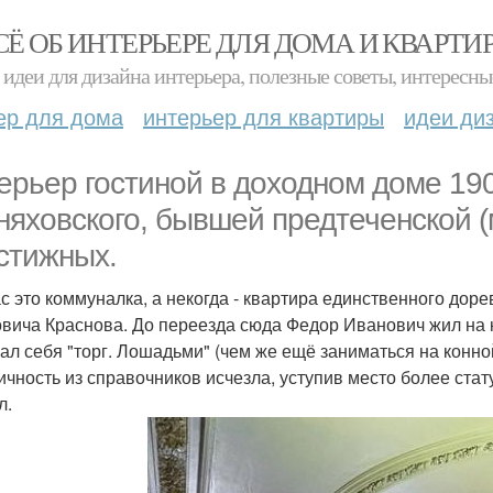
СЁ ОБ ИНТЕРЬЕРЕ ДЛЯ ДОМА И КВАРТИ
идеи для дизайна интерьера, полезные советы, интересны
ер для дома
интерьер для квартиры
идеи ди
ерьер гостиной в доходном доме 190
няховского, бывшей предтеченской (м
стижных.
с это коммуналка, а некогда - квартира единственного до
вича Краснова. До переезда сюда Федор Иванович жил на к
ал себя "торг. Лошадьми" (чем же ещё заниматься на конно
ичность из справочников исчезла, уступив место более стат
л.