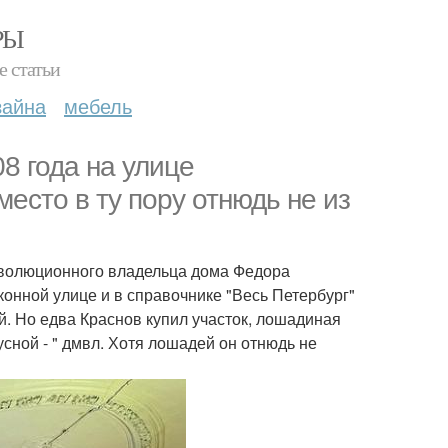
РЫ
е статьи
зайна
мебель
8 года на улице
есто в ту пору отнюдь не из
революционного владельца дома Федора
онной улице и в справочнике "Весь Петербург"
й. Но едва Краснов купил участок, лошадиная
усной - " дмвл. Хотя лошадей он отнюдь не