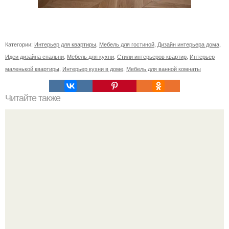
Категории:
Интерьер для квартиры
,
Мебель для гостиной
,
Дизайн интерьера дома
,
Идеи дизайна спальни
,
Мебель для кухни
,
Стили интерьеров квартир
,
Интерьер
маленькой квартиры
,
Интерьер кухни в доме
,
Мебель для ванной комнаты
Читайте также
Резьба по дереву в стиле барокко. Резьба по дереву:
стилистические направления и характерные узоры.