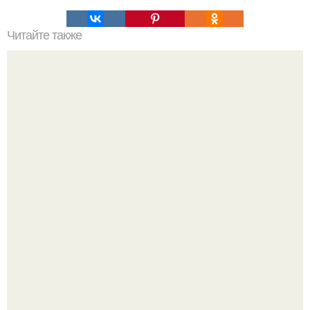
Читайте также
Ваза из бутылки. Приступаем к уроку
Визуализация квартиры в ЖК "Булычев".