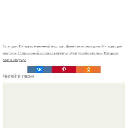
Категории:
Интерьер маленькой квартиры
,
Дизайн интерьера дома
,
Интерьер для
квартиры
,
Современный интерьер квартиры
,
Идеи дизайна спальни
,
Интерьер
зала в квартире
Читайте также