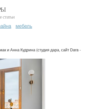
РЫ
е статьи
зайна
мебель
ак и Анна Кудрина (студия дара, сайт Dara -