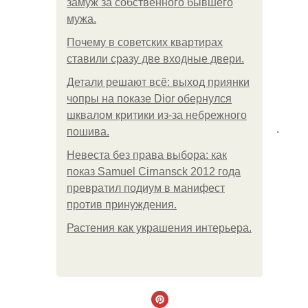
замуж за собственного бывшего
мужа.
Почему в советских квартирах
ставили сразу две входные двери.
Детали решают всё: выход приянки
чопры на показе Dior обернулся
шквалом критики из-за небрежного
.
пошива.
Невеста без права выбора: как
показ Samuel Cirnansck 2012 года
превратил подиум в манифест
против принуждения.
Растения как украшения интерьера.