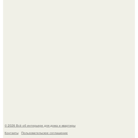
69-Летний житель Италии создал фальшивый античный
амфитеатр и долгое время успешно выдавал его за
настоящее историческое наследие.
Эко - панно "Песочный Берег":
© 2026 Всё об интерьере для дома и квартиры
Контакты
Пользовательское соглашение