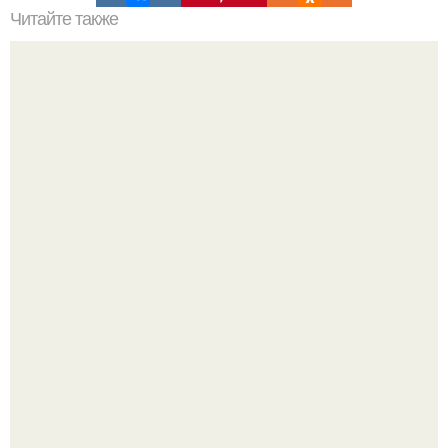
Читайте также
Как обновить старую тумбочку.
Уютная светлая квартира в лучах солнца.