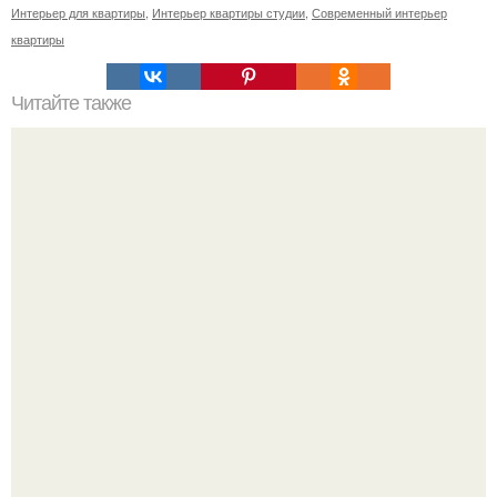
Интерьер для квартиры
,
Интерьер квартиры студии
,
Современный интерьер
квартиры
Читайте также
Резьба по дереву в стиле барокко. Резьба по дереву:
стилистические направления и характерные узоры.