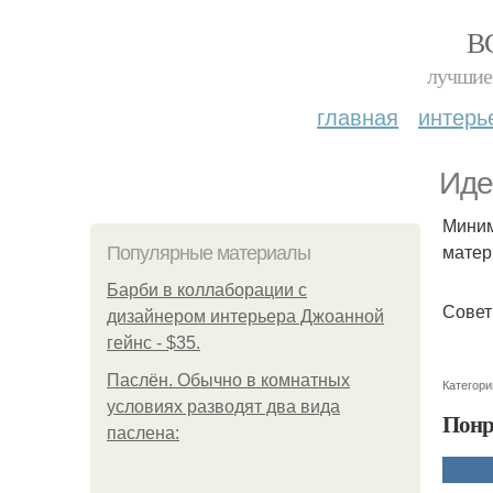
В
лучшие 
главная
интерь
Иде
Миним
матер
Популярные материалы
Барби в коллаборации с
Совет
дизайнером интерьера Джоанной
гейнс - $35.
Паслён. Обычно в комнатных
Категори
условиях разводят два вида
Понр
паслена: