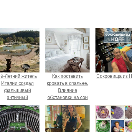
69-Летний житель
Как поставить
Сокровища из Ho
Италии создал
кровать в спальне.
фальшивый
Влияние
античный
обстановки на сон
амфитеатр и
долгое время
успешно выдавал
его за настоящее