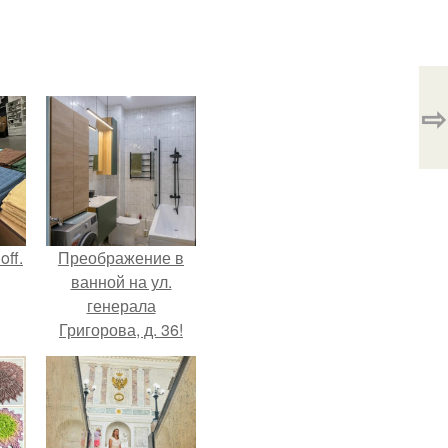
⇨
ff.
Преображение в
ванной на ул.
генерала
Григорова, д. 36!