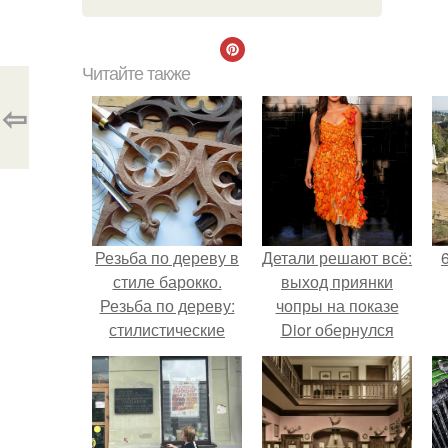
Читайте также
⇦
Резьба по дереву в
Детали решают всё:
стиле барокко.
выход приянки
Резьба по дереву:
чопры на показе
стилистические
Dior обернулся
направления и
шквалом критики
характерные узоры.
из-за небрежного
пошива.