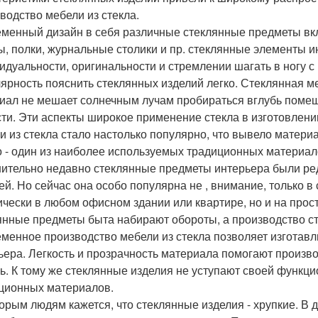
водство мебели из стекла.
менный дизайн в себя различные стеклянные предметы вкл
, полки, журнальные столики и пр. стеклянные элементы и
идуальности, оригинальности и стремлении шагать в ногу с
ярность пояснить стеклянных изделий легко. Стеклянная м
иал не мешает солнечным лучам пробираться вглубь помещ
сти. Эти аспекты широкое применение стекла в изготовлен
и из стекла стало настолько популярно, что вывело матери
о - один из наиболее используемых традиционных материал
ительно недавно стеклянные предметы интерьера были ред
ей. Но сейчас она особо популярна не , внимание, только в
ически в любом офисном здании или квартире, но и на прост
янные предметы быта набирают обороты, а производство с
менное производство мебели из стекла позволяет изготавл
ьера. Легкость и прозрачность материала помогают произв
ь. К тому же стеклянные изделия не уступают своей функци
ционных материалов.
орым людям кажется, что стеклянные изделия - хрупкие. В д