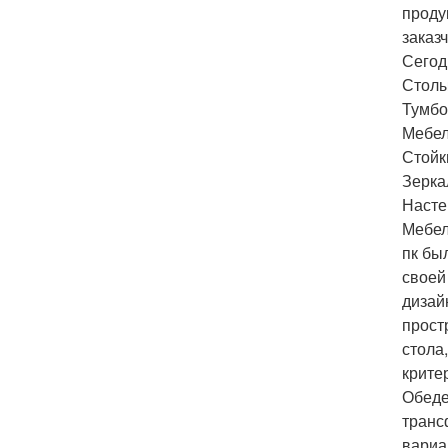
проду
заказ
Сегод
Столы
Тумбо
Мебел
Стойк
Зерка
Насте
Мебел
пк бы
своей
дизай
прост
стола
крите
Обеде
транс
вариа