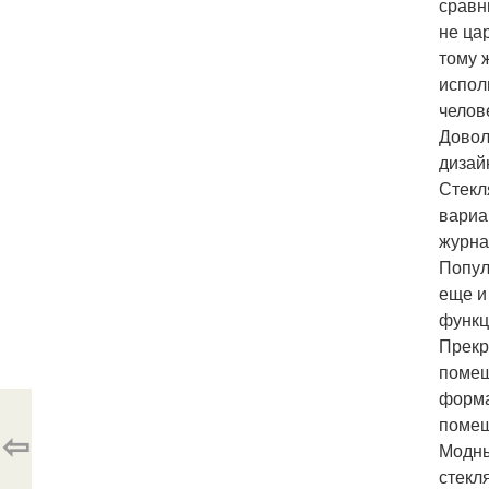
сравн
не ца
тому 
испол
челов
Довол
дизай
Стекл
вариа
журна
Попул
еще и
функц
Прекр
помещ
форма
помещ
⇦
Модны
стекл