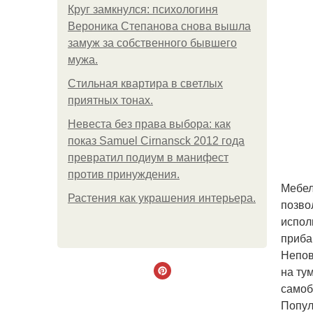
Круг замкнулся: психологиня
Вероника Степанова снова вышла
замуж за собственного бывшего
мужа.
Стильная квартира в светлых
приятных тонах.
Невеста без права выбора: как
показ Samuel Cirnansck 2012 года
превратил подиум в манифест
против принуждения.
Мебел
Растения как украшения интерьера.
позво
испол
приба
Непов
на ту
самоб
Попул