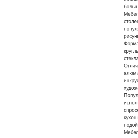
больш
Мебел
столе
попул
рисун
Форма
кругл
стекл
Отлич
алюми
инкру
худож
Попул
испол
спрос
кухон
подой
Мебел