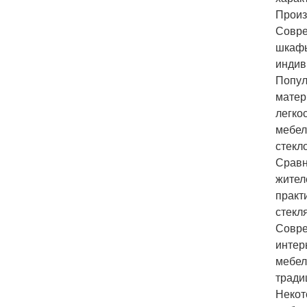
Произ
Совре
шкафы
индив
Попул
матер
легко
мебел
стекл
Сравн
жител
практ
стекл
Совре
интер
мебел
тради
Некот