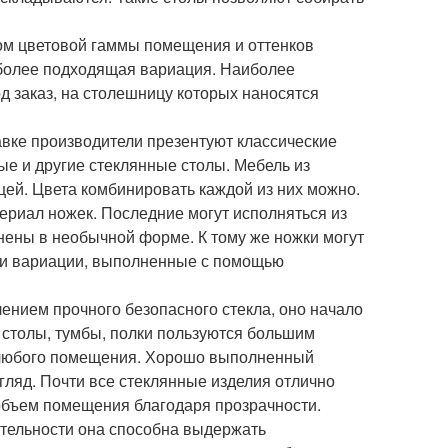
етом цветовой гаммы помещения и оттенков
иболее подходящая вариация. Наиболее
 заказ, на столешницу которых наносятся
авке производители презентуют классические
е и другие стеклянные столы. Мебель из
цей. Цвета комбинировать каждой из них можно.
ериал ножек. Последние могут исполняться из
нены в необычной форме. К тому же ножки могут
 и вариации, выполненные с помощью
лением прочного безопасного стекла, оно начало
 столы, тумбы, полки пользуются большим
н любого помещения. Хорошо выполненный
згляд. Почти все стеклянные изделия отлично
объем помещения благодаря прозрачности.
вительности она способна выдержать