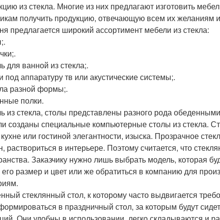
кцию из стекла. Многие из них предлагают изготовить мебель
чикам получить продукцию, отвечающую всем их желаниям 
ня предлагается широкий ассортимент мебели из стекла:
;.
чки;.
ь для ванной из стекла;.
и под аппаратуру тв или акустические системы;.
ла разной формы;.
нные полки.
ь из стекла, столы представлены разного рода обеденным
ли созданы специальные компьютерные столы из стекла. Сте
 кухне или гостиной элегантности, изыска. Прозрачное стек
н, раствориться в интерьере. Поэтому считается, что стекл
ранства. Заказчику нужно лишь выбрать модель, которая бу
, его размер и цвет или же обратиться в компанию для про
риям.
нный стеклянный стол, к которому часто выдвигается тре
формироваться в праздничный стол, за которым будут сидет
ций. Они удобны в использовании, легко складываются и р