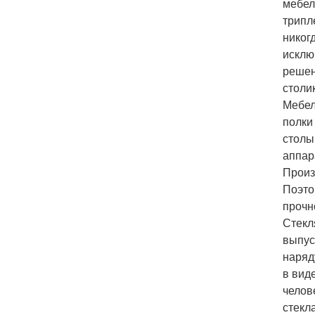
мебел
трипл
никог
исклю
решен
столи
Мебел
полки
столы
аппар
Произ
Поэто
прочн
Стекл
выпус
наряд
в вид
челов
стекл