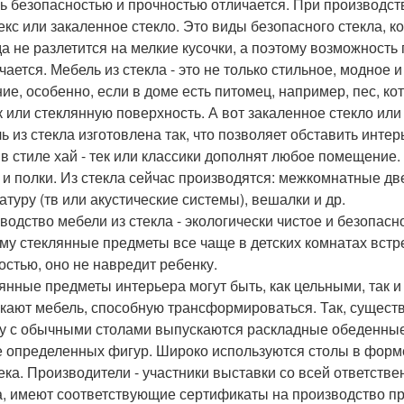
ь безопасностью и прочностью отличается. При производст
екс или закаленное стекло. Это виды безопасного стекла, к
да не разлетится на мелкие кусочки, а поэтому возможность
чается. Мебель из стекла - это не только стильное, модное
ие, особенно, если в доме есть питомец, например, пес, 
к или стеклянную поверхность. А вот закаленное стекло или
ь из стекла изготовлена так, что позволяет обставить инте
 в стиле хай - тек или классики дополнят любое помещение.
 и полки. Из стекла сейчас производятся: межкомнатные две
атуру (тв или акустические системы), вешалки и др.
водство мебели из стекла - экологически чистое и безопасно
му стеклянные предметы все чаще в детских комнатах встр
остью, оно не навредит ребенку.
янные предметы интерьера могут быть, как цельными, так и
кают мебель, способную трансформироваться. Так, существ
у с обычными столами выпускаются раскладные обеденные
е определенных фигур. Широко используются столы в форм
ека. Производители - участники выставки со всей ответстве
а, имеют соответствующие сертификаты на производство пр