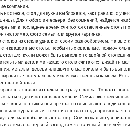
ие компании.
ь из стекла, стол для кухни выбирается, как правило, с уч
шницы. Для любого интерьера, без сомнений, найдется на
ярными в последнее время считаются стеклянные столы под
ки (например, фото семьи или другая картинка.
 столов из стекла удивляет своим разнообразием. На выст
ые и квадратные столы, необычные овальные, прямоугольны
а, стол для кухни может быть выполнен с двойной столешни
ительными деталями каждого стола считаются дизайн и мат
ния, металла, дерева или другого материала и быть выпол
стироваться натуральным или искусственным камнем. Есть
ественной ковки.
ярность к столам из стекла не сразу пришла. Только с появ
ьзоваться для изготовления мебели. Сейчас же стеклянные
ом. Своей эстетикой они прекрасно вписываются в дизай
ный или журнальный столик из стекла всегда притягивает в
дут для малогабаритных квартир. Они визуально увеличат 
ь из стекла на первый взгляд кажется хрупкой, но в дейст