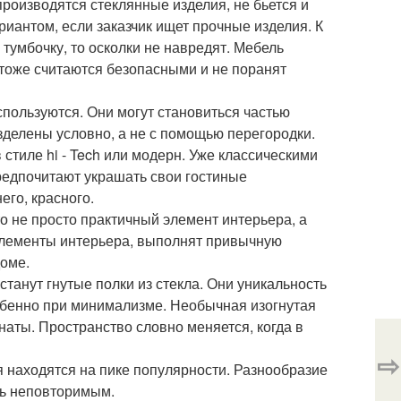
производятся стеклянные изделия, не бьется и
риантом, если заказчик ищет прочные изделия. К
 тумбочку, то осколки не навредят. Мебель
 тоже считаются безопасными и не поранят
спользуются. Они могут становиться частью
зделены условно, а не с помощью перегородки.
стиле hi - Tech или модерн. Уже классическими
редпочитают украшать свои гостиные
его, красного.
 не просто практичный элемент интерьера, а
элементы интерьера, выполнят привычную
доме.
анут гнутые полки из стекла. Они уникальность
обенно при минимализме. Необычная изогнутая
аты. Пространство словно меняется, когда в
⇨
я находятся на пике популярности. Разнообразие
ть неповторимым.