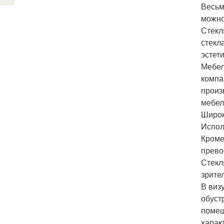
Весьм
можно
Стекл
стекл
эстет
Мебел
компа
произ
мебел
Широк
Испол
Кроме
прево
Стекл
зрите
В виз
обуст
помещ
харак