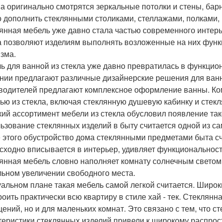
а оригинально смотрятся зеркальные потолки и стены, барн
 дополнить стеклянными столиками, стеллажами, полками
янная мебель уже давно стала частью современного интерь
а позволяют изделиям выполнять возложенные на них функ
изма.
ь для ванной из стекла уже давно превратилась в функци
нии предлагают различные дизайнерские решения для ванны
водителей предлагают комплексное оформление ванны. Ко
ью из стекла, включая стеклянную душевую кабинку и стек
ий ассортимент мебели из стекла обусловил появление так
ьзование стеклянных изделий в быту считается одной из 
 этого обустройство дома стеклянными предметами быта сч
сходно вписывается в интерьер, удивляет функциональност
янная мебель словно наполняет комнату солнечным светом, 
льном увеличении свободного места.
уальном плане такая мебель самой легкой считается. Широ
роить практически всю квартиру в стиле хай - тек. Стеклян
ений, но и для маленьких комнат. Это связано с тем, что с
теристики стеклянных изделий привели к широкому распро