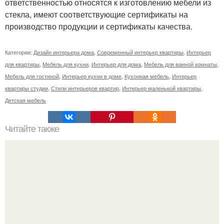
ответственностью относятся к изготовлению мебели из
стекла, имеют соответствующие сертификаты на
производство продукции и сертификаты качества.
Категории:
Дизайн интерьера дома
,
Современный интерьер квартиры
,
Интерьер
для квартиры
,
Мебель для кухни
,
Интерьер для дома
,
Мебель для ванной комнаты
,
Мебель для гостиной
,
Интерьер кухни в доме
,
Кухонная мебель
,
Интерьер
квартиры студии
,
Стили интерьеров квартир
,
Интерьер маленькой квартиры
,
Детская мебель
Читайте также
Как заработать миллион, весьма необычные способы.