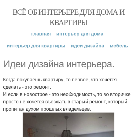
ВСЁ ОБ ИНТЕРЬЕРЕ ДЛЯ ДОМА И
КВАРТИРЫ
главная
интерьер для дома
интерьер для квартиры
идеи дизайна
мебель
Идеи дизайна интерьера.
Когда покупаешь квартиру, то первое, что хочется
сделать - это ремонт.
И если в новострое - это необходимость, то во вторичке
просто не хочется въезжать в старый ремонт, который
пропитан духом прошлых владельцев.