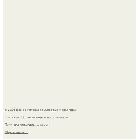
Привет всем дизайнерам интерьеров и не только!
"Проиллюстрированные Люди": Томас майландер
превратил солнечные ожоги в арт - объект.
© 2026 Всё об интерьере для дома и квартиры
Контакты
Пользовательское соглашение
Политика конфидециальности
Обратная связь