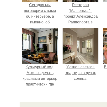
Сегодня мы
Ресторан
поговорим с вами
"Машенька" -
об интерьере, а
проект Александра
именно, об
Раппопорта в
африканском стиле
"зарядье", где
в нем?
каждый сантиметр
пространства
дышит русской
самобытностью.
Культурный код.
Уютная светлая
В
Можно сделать
квартира в лучах
красивый интерьер
солнца.
практически где
угодно.