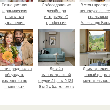
Разноцветная
Собеседование
В этом простор
керамическая
дизайнера
пентхаусе с ше
плитка как
интерьера. О
спальнями
украшение
профессии
Александр Бир
интерьера.
дизайнер
живет со свое
интерьера.
семьей.
 сети продолжают
Дизайн
Дримскроллинг
обсуждать
малометражной
новый форма
изменения во
студии 21, 1 м 2 (24,
мечтательност
внешности
9 м 2 с балконом) в
актрисы.
Краснодаре.