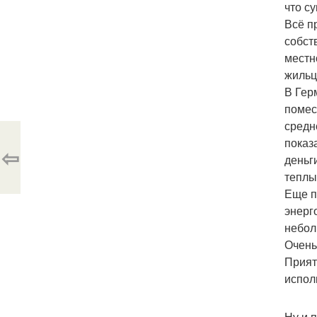
что с
Всё п
собст
местн
жильц
В Гер
помес
средн
показ
⇦
деньг
теплы
Еще п
энерг
небол
Очень
Прият
испол
Ну и п