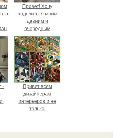
ном
Привет! Хочу
стью
поделиться моим
давним и
ман
очередным
й
неопубликованным
проектом.
 -
Привет всем
т
дизайнерам
и.
интерьеров и не
только!