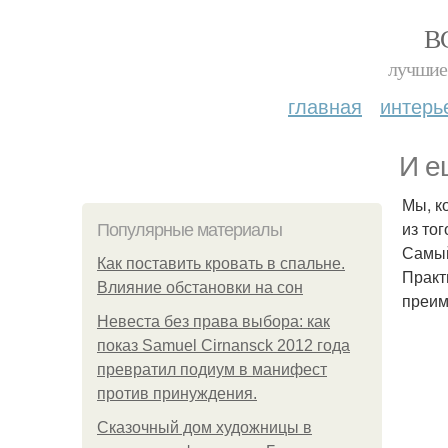
В
лучшие 
главная
интерь
И е
Мы, к
из тог
Популярные материалы
Самый
Как поставить кровать в спальне.
Практ
Влияние обстановки на сон
преим
Невеста без права выбора: как
показ Samuel Cirnansck 2012 года
превратил подиум в манифест
против принуждения.
Сказочный дом художницы в