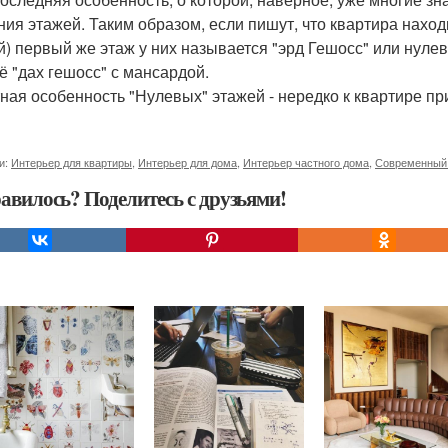
ния этажей. Таким образом, если пишут, что квартира наход
й) первый же этаж у них называется "эрд Гешосс" или нулево
сё "дах гешосс" с мансардой.
ная особенность "Нулевых" этажей - нередко к квартире пр
и:
Интерьер для квартиры
,
Интерьер для дома
,
Интерьер частного дома
,
Современный 
авилось? Поделитесь с друзьями!