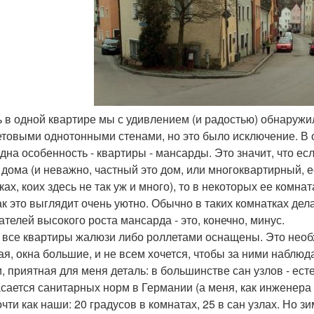
ь в одной квартире мы с удивлением (и радостью) обнаружи
товыми однотонными стенами, но это было исключение. В 
дна особенность - квартиры - мансарды. Это значит, что е
 дома (и неважно, частный это дом, или многоквартирный, е
ках, коих здесь не так уж и много), то в некоторых ее комна
ак это выглядит очень уютно. Обычно в таких комнатках дел
ателей высокого роста мансарда - это, конечно, минус.
 все квартиры жалюзи либо роллетами оснащены. Это необх
ая, окна большие, и не всем хочется, чтобы за ними наблюд
и, приятная для меня деталь: в большинстве сан узлов - ес
асается санитарных норм в Германии (а меня, как инженера в
очти как наши: 20 градусов в комнатах, 25 в сан узлах. Но з