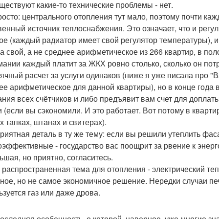
уществуют какие-то технические проблемы - нет.
росто: центрального отопления тут мало, поэтому почти каж
венный источник теплоснабжения. Это означает, что и рег
ое (каждый радиатор имеет свой регулятор температуры), и 
а свой, а не среднее арифметическое из 266 квартир, в по
мании каждый платит за ЖКХ ровно столько, сколько он потр
ячный расчет за услуги одинаков (ниже я уже писала про "В
ее арифметическое для данной квартиры), но в конце года 
ания всех счётчиков и либо предъявит вам счет для доплаты
и (если вы сэкономили. И это работает. Вот потому в кварти
х тапках, штанах и свитерах).
риятная деталь в ту же тему: если вы решили утеплить фас
оэффективные - государство вас поощрит за рвение к энер
ьшая, но приятно, согласитесь.
 распространенная тема для отопления - электрический те
ное, но не самое экономичное решение. Нередки случаи печ
ьзуется газ или даже дрова.
оследняя особенность, о которой, наверное, уже многие знаю