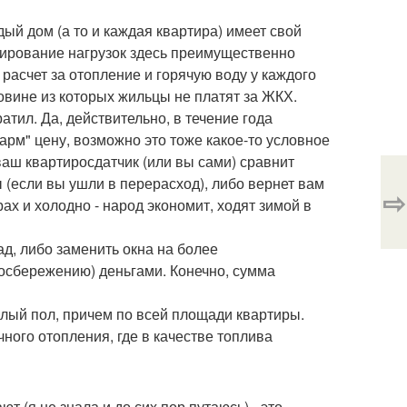
дый дом (а то и каждая квартира) имеет свой
улирование нагрузок здесь преимущественно
расчет за отопление и горячую воду у каждого
ловине из которых жильцы не платят за ЖКХ.
атил. Да, действительно, в течение года
арм" цену, возможно это тоже какое-то условное
ваш квартиросдатчик (или вы сами) сравнит
 (если вы ушли в перерасход), либо вернет вам
⇨
рах и холодно - народ экономит, ходят зимой в
ад, либо заменить окна на более
госбережению) деньгами. Конечно, сумма
плый пол, причем по всей площади квартиры.
ного отопления, где в качестве топлива
т (я не знала и до сих пор путаюсь) - это