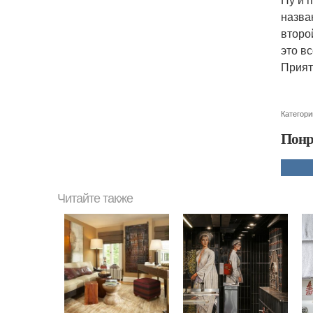
назва
второ
это в
Прият
Категори
Понр
Читайте также