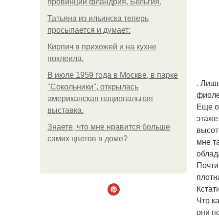
провинции фландрия, Бельгия.
Татьяна из ильинска теперь
просыпается и думает:
Кирпич в прихожей и на кухне
поклеила.
В июле 1959 года в Москве, в парке
. Лиш
"Сокольники", открылась
фиоле
американская национальная
Еще о
выставка.
этаже
Знаете, что мне нравится больше
высот
самих цветов в доме?
мне т
облад
Почти
плотн
Кстат
Что к
они п