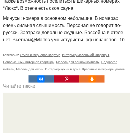
также возможность поселиться в шикарных номерах
"Люкс". В отеле есть своя сауна.
Минусы: номера в основном небольшие. В номерах
очень сильная слышимость. Персонал не говорит по-
русски. Завтраки довольно скудные. Бассейна в отеле
нет. Вьетнам@Mdtinc умныетуристы. рф нячанг топ_10.
Категории:
Стили интерьеров квартир
,
Интерьер маленькой квартиры
,
Современный интерьер квартиры
,
Мебель для ванной комнаты
,
Недорогая
мебель
,
Мебель для кухни
,
Интерьер кухни в доме
,
Красивые интерьеры домов
Читайте также