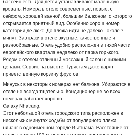
бассейн есть. Для детей устанавливают маленькую
кровать. Номера в отеле современные, новые, с
сейфом, хорошей ванной, большим балконом, с которого
открывается приятный вид. Особенно хорош номер
категории де люкс. До пляжа идти не далеко - около 7
минут. Завтраки в отеле вкусные, качественные и
разнообразные. Отель удобно расположен в тихой части
европейского квартала недалеко от парка горького.
Рядом с отелем отличный массажный салон с низкими
ценами. Сервис на высоте. Туристам даже дарят
приветственную корзину фруктов.
Минусы: в некоторых номерах нет балкона. Убираются в
отеле не всегда тщательно. Кондиционер не во всех
номерах работает хорошо.
Galaxy Nhatrang.
Этот небольшой отель городского типа расположен в
нескольких минутах ходьбы от популярного пляжа
нячанг в одноименном городе Вьетнама. Расстояние от
отеля до моря 100 м. рядом с отелем, построенном в