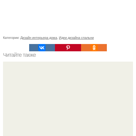
Категории:
Дизайн интерьера дома
,
Идеи дизайна спальни
Читайте также
Как сшить покрывало на кровать своими руками
пошаговая инструкция. Как сшить покрывало своими
руками.