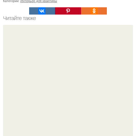
Категории:
Интерьер для квартиры
Читайте также
Что желательно и чего нельзя иметь в доме.
Откуда у дизайнера так много идей?