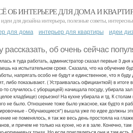
СЁ ОБ ИНТЕРЬЕРЕ ДЛЯ ДОМА И КВАРТИ
идеи для дизайна интерьера, полезные советы, интересны
ер для дома
интерьер для квартиры
идеи ди
у рассказать, об очень сейчас попул
илась я туда работать, администратор сказал первые 3 дня 
аешь на испытательном сроке. Сказала, что на обучение буд
аботы, напрягать особо не будут и единственное, что я буду
т, либо показывают. ( Устраивалась официанткой) в итоге все
то-то случилось с уборщицей) начищала посуду, убирала зал
целое кладбище) серьезно! На кухне убирала и тд. К столам
ого не было. Отношение тоже было ужасное, как будто я рабын
ировочные - Обучающиеся") вышла уже по идее должны этот 
ение не поменялось, я так же весь день простояла на глажке.
нов, и причем не только на кухне, но и в зале. Конечно, там
но-коричневых тонах. Но если приглядеться они и там есть. 