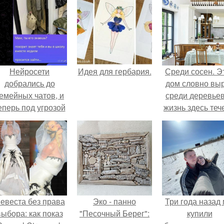
Нейросети
Идея для гербария.
Среди сосен. Э
добрались до
дом словно вы
емейных чатов, и
среди деревьев
еперь под угрозой
жизнь здесь теч
мамины нервы.
собственном ри
- спокойно, бе
спешки и лишн
шума.
евеста без права
Эко - панно
Три года назад
выбора: как показ
"Песочный Берег":
купили