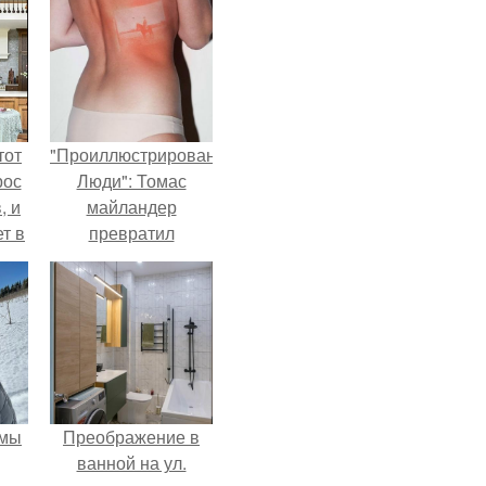
тот
"Проиллюстрированные
рос
Люди": Томас
, и
майландер
ет в
превратил
тме
солнечные ожоги в
з
арт - объект.
его
 мы
Преображение в
ванной на ул.