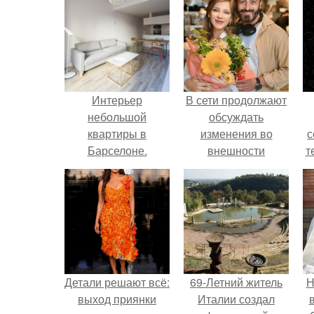
Интерьер
В сети продолжают
небольшой
обсуждать
квартиры в
изменения во
с
Барселоне.
внешности
т
актрисы.
Детали решают всё:
69-Летний житель
Н
выход приянки
Италии создал