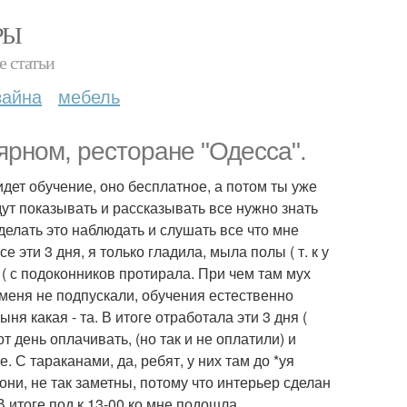
РЫ
е статьи
зайна
мебель
ярном, ресторане "Одесса".
идет обучение, оно бесплатное, а потом ты уже
ут показывать и рассказывать все нужно знать
 делать это наблюдать и слушать все что мне
 эти 3 дня, я только гладила, мыла полы ( т. к у
 ( с подоконников протирала. При чем там мух
 меня не подпускали, обучения естественно
я какая - та. В итоге отработала эти 3 дня (
день оплачивать, (но так и не оплатили) и
 С тараканами, да, ребят, у них там до *уя
 они, не так заметны, потому что интерьер сделан
В итоге под к 13-00 ко мне подошла