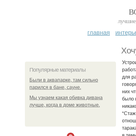
В
лучшие 
главная
интерь
Хоч
Устро
работ
Популярные материалы
для р
Были в аквапарке, там сильно
говоря
парился в бане, сауне.
них ч
Мы узнаем какая обивка дивана
было 
лучше, когда в доме животные.
никак
"Стаж
отнош
тарака
в тем