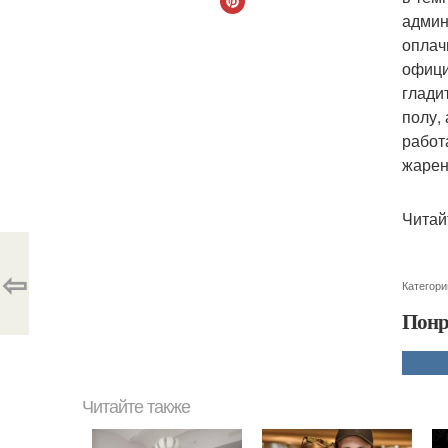
админ
оплач
офици
гладит
полу,
работ
жарен
Читай
⇦
Категори
Понр
Читайте также