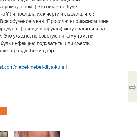
 промоутером. (Это никак не будет
й") я послала их к черту и сказала, что я
 Все обучение меня "Просили" вприказном тоне
, продукты ( овощи и фрукты) могут валяться на
. Это ужасно, не советую ни кому там, ни
нибудь инфекцию подхватить, или съесть
нают правду. Всем добра.
-best.com/mebel/mebel-dlya-kuhni
⇨