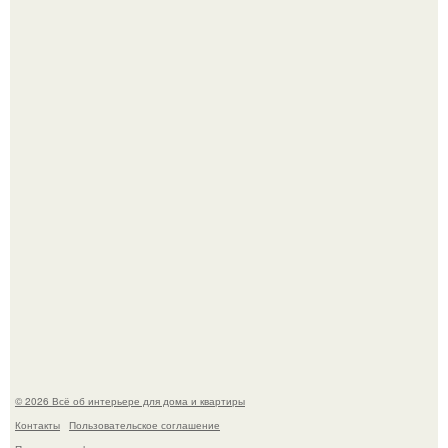
5 ошибок в планировке, из-за которых вы теряете метры.
Детали решают всё: выход приянки чопры на показе Dior
обернулся шквалом критики из-за небрежного пошива.
© 2026 Всё об интерьере для дома и квартиры
Контакты
Пользовательское соглашение