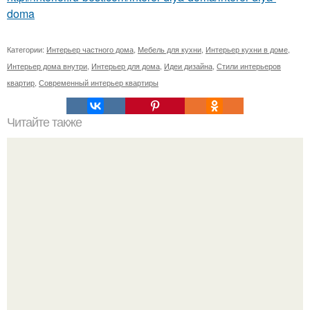
doma
Категории:
Интерьер частного дома
,
Мебель для кухни
,
Интерьер кухни в доме
,
Интерьер дома внутри
,
Интерьер для дома
,
Идеи дизайна
,
Стили интерьеров
квартир
,
Современный интерьер квартиры
Читайте также
Лучшие заведения недалеко от станции метро
комендантский проспект.