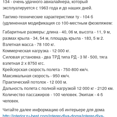
134 - очень удачного авиалайнера, который
эксплуатируется с 1963 года и до наших дней.
Тактико-технические характеристики ту - 104 б
(удлиненная модификация со 100-местным фюзеляжем:
Габаритные размеры: длина - 40, 06 м, высота - 11, 9 м,
размах крыла - 34, 54 м, площадь крыла - 183, 5 м 2.
Взлетная масса - 78 100 кг.
Коммерческая нагрузка - 12 000 кг.
Силовая установка - два ТРД типа РД - 3 М - 500, тяга
взлетная 2 х 8750 кгс.
Крейсерская скорость полета - 750-800 км/ч.
Максимальная скорость - 950 км/ч.
Практический потолок - 12 000 м.
Дальность полета с полной нагрузкой 12 000 кг - 2120 км.
Количество пассажиров - 100 человек. Экипаж - 4-5
человек.
Читайте далее информацию об интерьере для дома
http://interior.ru-best.com/interer-dlya-doma/interer-dlya-