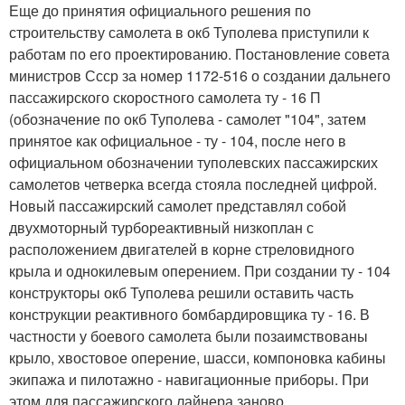
Еще до принятия официального решения по
строительству самолета в окб Туполева приступили к
работам по его проектированию. Постановление совета
министров Ссср за номер 1172-516 о создании дальнего
пассажирского скоростного самолета ту - 16 П
(обозначение по окб Туполева - самолет "104", затем
принятое как официальное - ту - 104, после него в
официальном обозначении туполевских пассажирских
самолетов четверка всегда стояла последней цифрой.
Новый пассажирский самолет представлял собой
двухмоторный турбореактивный низкоплан с
расположением двигателей в корне стреловидного
крыла и однокилевым оперением. При создании ту - 104
конструкторы окб Туполева решили оставить часть
конструкции реактивного бомбардировщика ту - 16. В
частности у боевого самолета были позаимствованы
крыло, хвостовое оперение, шасси, компоновка кабины
экипажа и пилотажно - навигационные приборы. При
этом для пассажирского лайнера заново