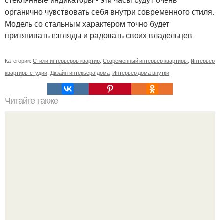
органично чувствовать себя внутри современного стиля.
Модель со стальным характером точно будет
притягивать взгляды и радовать своих владельцев.
Категории:
Стили интерьеров квартир
,
Современный интерьер квартиры
,
Интерьер
квартиры студии
,
Дизайн интерьера дома
,
Интерьер дома внутри
Читайте также
11 рецептов сахарной глазури, чтобы подойти творчески
к украшению печенюшек.