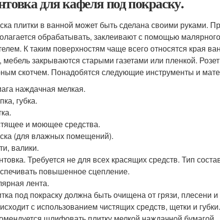
нтовка для кафеля под покраску.
ска плитки в ванной может быть сделана своими руками. П
олагается обрабатывать, заклеивают с помощью малярного с
телем. К таким поверхностям чаще всего относятся края ва
, мебель закрываются старыми газетами или пленкой. Розе
ным скотчем. Понадобятся следующие инструменты и матер
ага наждачная мелкая.
пка, губка.
ка.
тящее и моющее средства.
ска (для влажных помещений).
ти, валики.
нтовка. Требуется не для всех красящих средств. Тип соста
спечивать повышенное сцепление.
ярная лента.
тка под покраску должна быть очищена от грязи, плесени 
исходит с использованием чистящих средств, щетки и губки
омендуется шлифовать плитку мелкой наждачной бумагой.