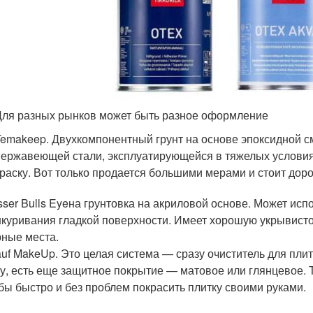
Для разных рынков может быть разное оформление
Temakeep. Двухкомпонентный грунт на основе эпоксидной с
нержавеющей стали, эксплуатирующейся в тяжелых условиях
краску. Вот только продается большими мерами и стоит доро
sser Bulls Eyeна грунтовка на акриловой основе. Может ис
куривания гладкой поверхности. Имеет хорошую укрывистос
ные места.
uf MakeUp. Это целая система — сразу очиститель для плитк
у, есть еще защитное покрытие — матовое или глянцевое. Та
бы быстро и без проблем покрасить плитку своими руками.