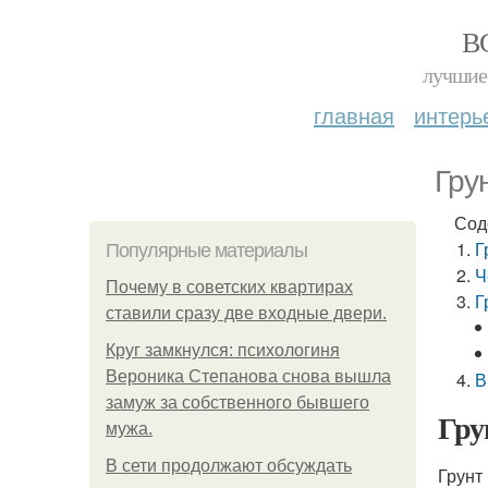
В
лучшие 
главная
интерь
Гру
Сод
Г
Популярные материалы
Ч
Почему в советских квартирах
Г
ставили сразу две входные двери.
Круг замкнулся: психологиня
Вероника Степанова снова вышла
В
замуж за собственного бывшего
Гру
мужа.
В сети продолжают обсуждать
Грунт