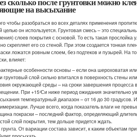
ез сколько после грунтовки можно кле
яющие на высыхание
ого чтобы разобраться во всех деталях применения пропитк
ой целью он используется. Грунтовая смесь – это специаль
ления) слоев покрытия с основой. То есть такая прослойка 
но скрепляет его со стеной. При этом создается тонкая пл
раски ложатся ровным слоем, без подтеков и пузырей. На то,
ки, влияет:
актерные особенности основы – если она шероховатая или 
и грунтовый слой сильно впитался в поверхность стены или 
овия окружающей среды – на сроки завершения процесса в
ещении. При +15 ͦСи ниже период ожидания значительно у
сыхания температурный диапазон – от 16 до 30 градусов. 
имеризации. Лучше всего, когда показатель влаги не превы
щина покраски – последний фактор, определяющий длител
устой слой покрытия, тем дольше придется ждать.
 грунта. От вариации состава зависит, к каким объектам пр
будет просыхать.