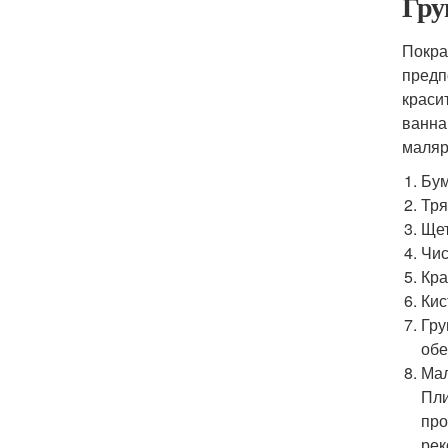
Гру
Покра
предп
краси
ванна
маляр
Бум
Тря
Щет
Чис
Кра
Кис
Гру
обе
Мал
Пли
про
рек