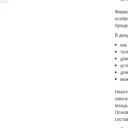
Фирма
особе
проце
В док
как
тол
дли
усл
для
мож
Некот
сквоз
конца
Основ
соста