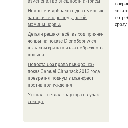
изменения во внешности актрисы.
покра
читай
Нейросети добрались до семейных
потре
чатов, и теперь под угрозой
сразу
мамины нервы.
Детали решают всё: выход приянки
чопры на показе Dior обернулся
шквалом критики из-за небрежного
пошива.
Невеста без права выбора: как
показ Samuel Cirnansck 2012 года
превратил подиум в манифест
против принуждения.
Уютная светлая квартира в лучах
солнца.