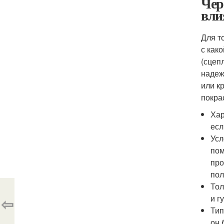
Чер
вли
Для т
с как
(сцеп
надеж
или к
покрас
Хар
есл
Усл
пом
про
пол
Тол
и г
⇦
Тип
он 