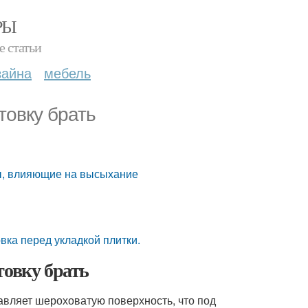
РЫ
е статьи
зайна
мебель
товку брать
ры, влияющие на высыхание
вка перед укладкой плитки.
товку брать
тавляет шероховатую поверхность, что под