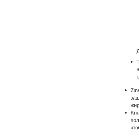
Zin
заш
жир
Kna
пол
что