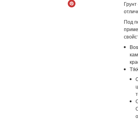
Грунт
отлич
Под п
приме
свойс
Bos
кам
кра
Tik
т
о