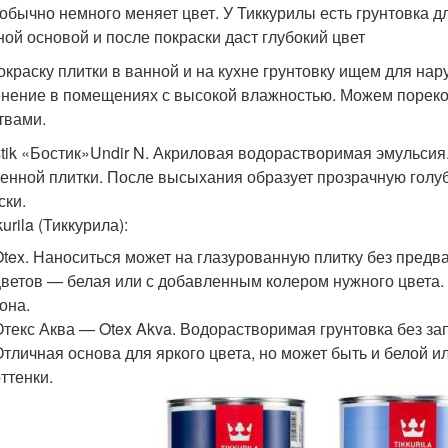
 обычно немного меняет цвет. У Тиккурилы есть грунтовка д
ной основой и после покраски даст глубокий цвет
окраску плитки в ванной и на кухне грунтовку ищем для нар
нение в помещениях с высокой влажностью. Можем пореко
твами.
tik «Бостик»Undir N. Акриловая водорастворимая эмульсия.
енной плитки. После высыхания образует прозрачную голуб
ски.
kurila (Тиккурила):
Otex. Наноситься может на глазурованную плитку без предв
цветов — белая или с добавленным колером нужного цвета
она.
Отекс Аква — Otex Akva. Водорастворимая грунтовка без за
Отличная основа для яркого цвета, но может быть и белой и
ттенки.