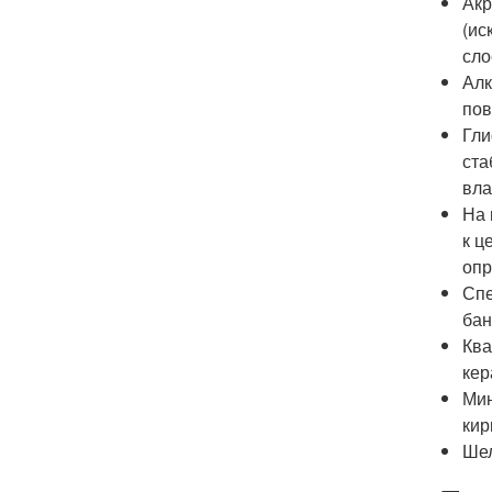
Акр
(ис
сло
Алк
пов
Гли
ста
вла
На 
к ц
опр
Спе
бан
Ква
кер
Мин
кир
Шел