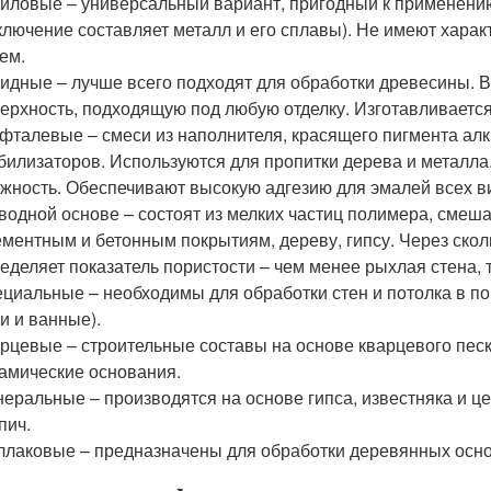
иловые – универсальный вариант, пригодный к применению
ключение составляет металл и его сплавы). Не имеют хара
ем.
идные – лучше всего подходят для обработки древесины. В
ерхность, подходящую под любую отделку. Изготавливается
фталевые – смеси из наполнителя, красящего пигмента алк
билизаторов. Используются для пропитки дерева и металла
жность. Обеспечивают высокую адгезию для эмалей всех в
водной основе – состоят из мелких частиц полимера, сме
ементным и бетонным покрытиям, дереву, гипсу. Через скол
еделяет показатель пористости – чем менее рыхлая стена,
циальные – необходимы для обработки стен и потолка в 
и и ванные).
рцевые – строительные составы на основе кварцевого песк
амические основания.
еральные – производятся на основе гипса, известняка и це
пич.
лаковые – предназначены для обработки деревянных осно