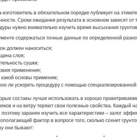
-изготовитель в обязательном порядке публикует на этикет
нности. Сроки ожидания результата в основном зависят от 
дуры нужно внимательно изучить время высыхания грунтовк
ументе содержаться точные данные по определенной разнов
 он должен наноситься;
щина слоя;
тельность сушки;
овия применения;
 какой основы применим;
но ли ускорить процедуру с помощью специализированной 
орые составы лучше использовать в хорошо проветриваемы
няков и на ветру теряют свои полезные свойства. Каждый 
, поэтому заранее изучить все характеристики – залог эфф
ополагающий фактор в вопросе того, сколько сохнет грунто
ву они бывают: