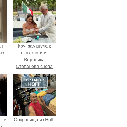
ая
Круг замкнулся:
ах
психологиня
Вероника
Степанова снова
вышла замуж за
собственного
бывшего мужа.
всё:
Сокровища из Hoff.
и