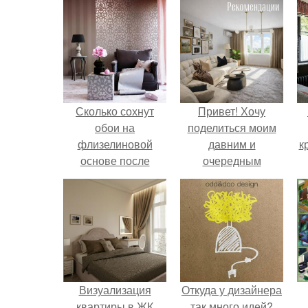
Сколько сохнут
Привет! Хочу
обои на
поделиться моим
флизелиновой
давним и
к
основе после
очередным
поклейки. Когда
неопубликованным
высохнет клей?
проектом.
Визуализация
Откуда у дизайнера
квартиры в ЖК
так много идей?