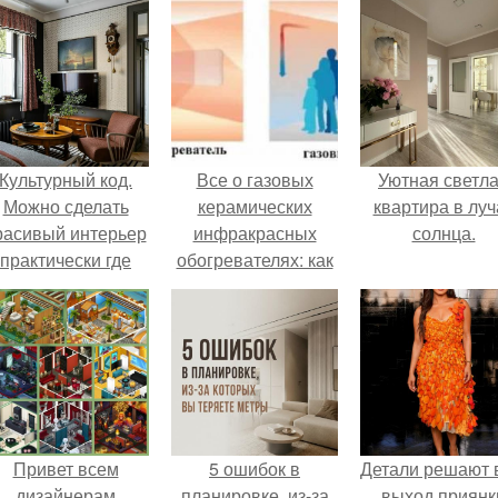
Культурный код.
Все о газовых
Уютная светл
Можно сделать
керамических
квартира в луч
расивый интерьер
инфракрасных
солнца.
практически где
обогревателях: как
угодно.
они работают и
почему они
эффективны
Привет всем
5 ошибок в
Детали решают 
дизайнерам
планировке, из-за
выход приянк