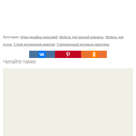
Категории:
Идеи дизайна прихожей
,
Мебель для ванной комнаты
,
Мебель для
кухни
,
Стили интерьеров квартир
,
Современный интерьер квартиры
Читайте также
Сколько сохнут обои на флизелиновой основе после
поклейки. Когда высохнет клей?