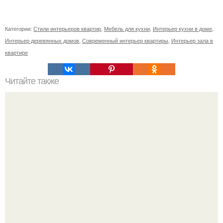
Категории:
Стили интерьеров квартир
,
Мебель для кухни
,
Интерьер кухни в доме
,
Интерьер деревянных домов
,
Современный интерьер квартиры
,
Интерьер зала в
квартире
Читайте также
Резьба по дереву в стиле барокко. Резьба по дереву:
стилистические направления и характерные узоры.