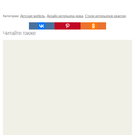
Категории:
Детская мебель
,
Дизайн интерьера дома
,
Стили интерьеров квартир
Читайте также
Ваза из бутылки. Приступаем к уроку